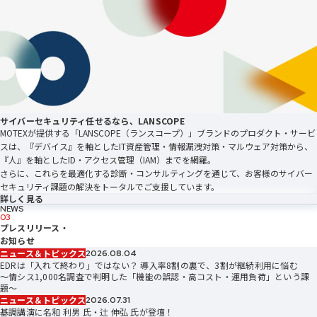
サイバーセキュリティ任せるなら、
LANSCOPE
MOTEXが提供する「LANSCOPE（ランスコープ）」ブランドのプロダクト・サービ
スは、『デバイス』を軸としたIT資産管理・情報漏洩対策・マルウェア対策から、
『人』を軸としたID・アクセス管理（IAM）までを網羅。
さらに、これらを最適化する診断・コンサルティングを通じて、お客様のサイバー
セキュリティ課題の解決をトータルでご支援しています。
詳しく見る
NEWS
03
プレスリリース・
お知らせ
ニュース＆トピックス
2026.08.04
EDRは「入れて終わり」ではない？ 導入率8割の裏で、3割が継続利用に悩む
～情シス1,000名調査で判明した「機能の誤認・高コスト・運用負荷」という課
題〜
ニュース＆トピックス
2026.07.31
基調講演に名和 利男 氏・辻 伸弘 氏が登壇！