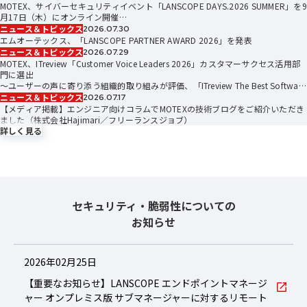
MOTEX、サイバーセキュリティイベント「LANSCOPE DAYS.2026 SUMMER」を9
月17日（木）にオンライン開催
〜クラウド・AI時代に備える次世代のセキュリティ戦略を、経営・現場・技術の
ニュース＆トピックス
2026.07.30
視点で学ぶ〜
エムオーテックス、「LANSCOPE PARTNER AWARD 2026」を発表
ニュース＆トピックス
2026.07.29
MOTEX、ITreview「Customer Voice Leaders 2026」カスタマーサクセス活用部
門に選出
〜ユーザーの声に寄り添う組織的取り組みが評価、「ITreview The Best Software
in Japan 2026」でも“LANSCOPE エンドポイントマネージャー クラウド版”が26
ニュース＆トピックス
2026.07.17
位に選出〜
【メディア掲載】エンジニア向けコラムでMOTEXの技術ブログをご紹介いただき
ました（株式会社Hajimari／フリーランスジョブ）
詳しく見る
セキュリティ・脆弱性についての
お知らせ
2026年02月25日
【重要なお知らせ】LANSCOPE エンドポイントマネージ
ャー オンプレミス版 サブマネージャーに対するリモート