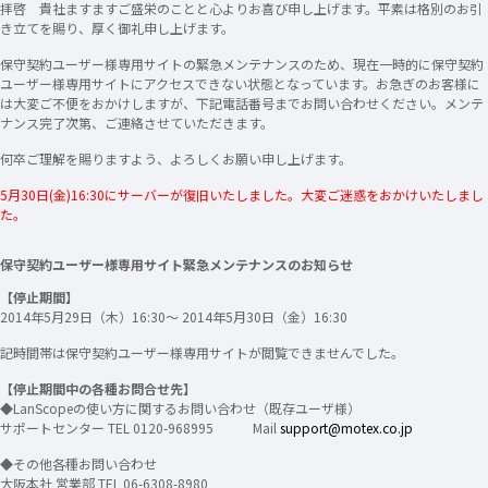
拝啓 貴社ますますご盛栄のことと心よりお喜び申し上げます。平素は格別のお引
き立てを賜り、厚く御礼申し上げます。
保守契約ユーザー様専用サイトの緊急メンテナンスのため、現在一時的に保守契約
ユーザー様専用サイトにアクセスできない状態となっています。お急ぎのお客様に
は大変ご不便をおかけしますが、下記電話番号までお問い合わせください。メンテ
ナンス完了次第、ご連絡させていただきます。
何卒ご理解を賜りますよう、よろしくお願い申し上げます。
5月30日(金)16:30にサーバーが復旧いたしました。大変ご迷惑をおかけいたしまし
た。
保守契約ユーザー様専用サイト緊急メンテナンスのお知らせ
【停止期間】
2014年5月29日（木）16:30～ 2014年5月30日（金）16:30
記時間帯は保守契約ユーザー様専用サイトが閲覧できませんでした。
【停止期間中の各種お問合せ先】
◆LanScopeの使い方に関するお問い合わせ（既存ユーザ様）
サポートセンター TEL 0120-968995 Mail
support@motex.co.jp
◆その他各種お問い合わせ
大阪本社 営業部 TEL 06-6308-8980