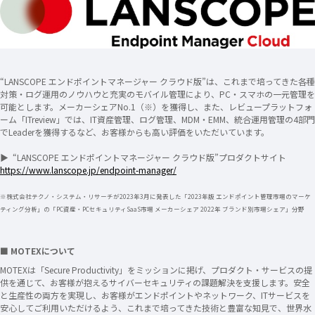
“LANSCOPE エンドポイントマネージャー クラウド版”は、これまで培ってきた各種
対策・ログ運用のノウハウと充実のモバイル管理により、PC・スマホの一元管理を
可能とします。メーカーシェアNo.1（※）を獲得し、また、レビュープラットフォ
ーム「ITreview」では、IT資産管理、ログ管理、MDM・EMM、統合運用管理の4部門
でLeaderを獲得するなど、お客様からも高い評価をいただいています。
▶ “LANSCOPE エンドポイントマネージャー クラウド版”プロダクトサイト
https://www.lanscope.jp/endpoint-manager/
※株式会社テクノ・システム・リサーチが2023年3月に発表した「2023年版 エンドポイント管理市場のマーケ
ティング分析」の「PC資産・PCセキュリティSaaS市場 メーカーシェア 2022年 ブランド別市場シェア」分野
■ MOTEXについて
MOTEXは「Secure Productivity」をミッションに掲げ、プロダクト・サービスの提
供を通じて、お客様が抱えるサイバーセキュリティの課題解決を支援します。安全
と生産性の両方を実現し、お客様がエンドポイントやネットワーク、ITサービスを
安心してご利用いただけるよう、これまで培ってきた技術と豊富な知見で、世界水