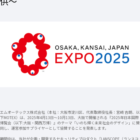
供〜
エムオーテックス株式会社（本社：大阪市淀川区、代表取締役社長：宮崎 吉朗、以
下MOTEX）は、2025年4月13日〜10月13日、大阪で開催される『2025年日本国際
博覧会（以下:大阪・関西万博）』のテーマ「いのち輝く未来社会のデザイン」に賛
同し、運営参加サプライヤーとして協賛することを発表します。
期間中は、当社が企画・開発するセキュリティプロダクト「LANSCOPE（ランスコ