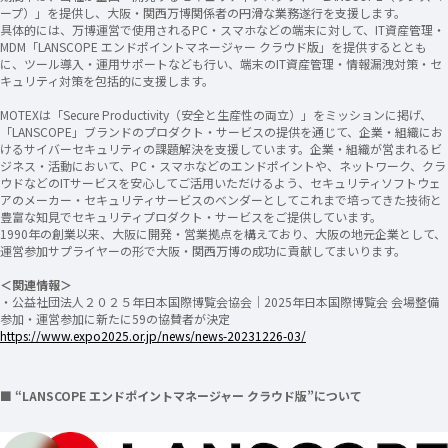
ープ）」を提供し、大阪・関西万博関係者の円滑な業務遂行を支援します。
具体的には、万博運営で使用されるPC・スマホなどの端末に対して、IT資産管理・
MDM「LANSCOPE エンドポイントマネージャー クラウド版」を提供するととも
に、ツール導入・運用サポートなども行い、端末のIT資産管理・情報漏洩対策・セ
キュリティ対策を包括的に支援します。
MOTEXは「Secure Productivity（安全と生産性の両立）」をミッションに掲げ、
「LANSCOPE」ブランドのプロダクト・サービスの提供を通じて、企業・組織にお
けるサイバーセキュリティの課題解決を支援しています。企業・組織が営まれるビ
ジネス・活動において、PC・スマホなどのエンドポイントや、ネットワーク、クラ
ウドなどのITサービスを安心してご活用いただけるよう、セキュリティソフトウェ
アのメーカー・セキュリティサービスのベンダーとしてこれまで培ってきた技術と
豊富な知見でセキュリティプロダクト・サービスをご提供しています。
1990年の創業以来、大阪に開発・営業拠点を構えており、大阪の地元企業として、
運営参加サプライヤーの形で大阪・関西万博の成功に貢献してまいります。
＜関連情報＞
・公益社団法人２０２５年日本国際博覧会協会｜2025年日本国際博覧会 会場整備
参加・運営参加に新たに59の協賛者が決定
https://www.expo2025.or.jp/news/news-20231226-03/
■ “LANSCOPE エンドポイントマネージャー クラウド版”について