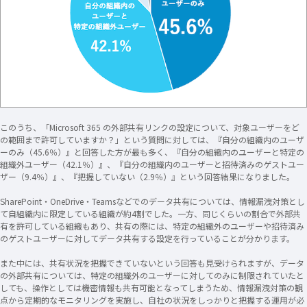
このうち、「Microsoft 365 の外部共有リンクの設定について、対象ユーザーをど
の範囲まで許可していますか？」という質問に対しては、『自分の組織内のユーザ
ーのみ（45.6％）』と回答した方が最も多く、『自分の組織内のユーザーと特定の
組織外ユーザー（42.1％）』、『自分の組織内のユーザーと招待済みのゲストユー
ザー（9.4％）』、『把握していない（2.9％）』という回答結果になりました。
SharePoint・OneDrive・Teamsなどでのデータ共有については、情報漏洩対策とし
て自組織内に限定している組織が約4割でした。一方、同じくらいの割合で外部共
有を許可している組織もあり、共有の際には、特定の組織外のユーザーや招待済み
のゲストユーザーに対してデータ共有する設定を行っていることが分かります。
また中には、共有状況を把握できていないという回答も見受けられますが、データ
の外部共有については、特定の組織外のユーザーに対してのみに制限されていたと
しても、操作としては機密情報も共有可能となってしまうため、情報漏洩対策の観
点から定期的なモニタリングを実施し、自社の状況をしっかりと把握する運用が必