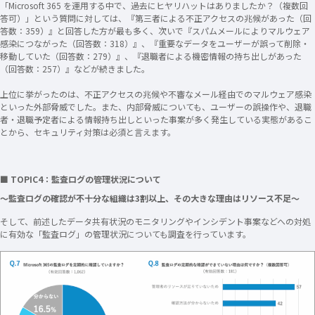
「Microsoft 365 を運用する中で、過去にヒヤリハットはありましたか？（複数回
答可）」という質問に対しては、『第三者による不正アクセスの兆候があった（回
答数：359）』と回答した方が最も多く、次いで『スパムメールによりマルウェア
感染につながった（回答数：318）』、『重要なデータをユーザーが誤って削除・
移動していた（回答数：279）』、『退職者による機密情報の持ち出しがあった
（回答数：257）』などが続きました。
上位に挙がったのは、不正アクセスの兆候や不審なメール経由でのマルウェア感染
といった外部脅威でした。また、内部脅威についても、ユーザーの誤操作や、退職
者・退職予定者による情報持ち出しといった事案が多く発生している実態があるこ
とから、セキュリティ対策は必須と言えます。
■ TOPIC4：監査ログの管理状況について
～監査ログの確認が不十分な組織は3割以上、その大きな理由はリソース不足～
そして、前述したデータ共有状況のモニタリングやインシデント事案などへの対処
に有効な「監査ログ」の管理状況についても調査を行っています。