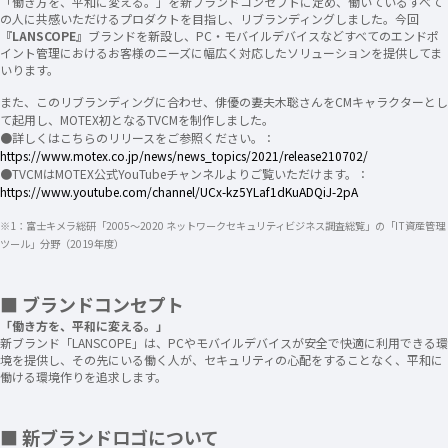
「働き方を、平和に変える。」を新ブランドコンセプトに定め、働いているすべて
の人に共感いただけるプロダクトを目指し、リブランディングしました。今回
『LANSCOPE』
ブランドを新設し、​PC・モバイルデバイスなどすべてのエンドポ
イント管理におけるお客様のニーズに幅広く対応したソリューションを提供してま
いります。
また、このリブランディングに合わせ、俳優の妻夫木聡さんをCMキャラクターとし
て起用し、MOTEX初となるTVCMを制作しました。
●詳しくはこちらのリリースをご参照ください。：
https://www.motex.co.jp/news/news_topics/2021/release210702/
●TVCMはMOTEX公式YouTubeチャンネルよりご覧いただけます。：
https://www.youtube.com/channel/UCx-kz5YLaf1dKuADQiJ-2pA
※1：富士キメラ総研「2005～2020 ネットワークセキュリティビジネス調査総覧」の「IT資産管理
ツール」分野（2019年度）
■ ブランドコンセプト
「働き方を、平和に変える。」
新ブランド「LANSCOPE」は、PCやモバイルデバイスが安全で快適に利用できる環
境を提供し、その先にいる働く人が、セキュリティの心配をすることなく、平和に
働ける環境作りを追求します。
■ 新ブランドロゴについて