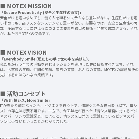
■ MOTEX MISSION
「Secure Productivity (安全と生産性の両立)」
安全だけを追い求めても、働く人を縛るシステムなら意味がない。生産性だけを追
い求めても、高リスクなシステムなら意味がない。必要なのは、安全と生産性の両
立。矛盾するように見えるこの２つの要素を独自の技術・発想で成立させる、それ
が、私たちMOTEXの使命です。
■ MOTEX VISION
「Everybody Smile (私たちの手で世の中を笑顔に)」
私たちが行う全ての活動を通じミッションを実現した先に目指すべき世界、それ
は、お客様の笑顔、仲間の笑顔、家族の笑顔、みんなの笑顔​。MOTEXの課題解決の
先にあるのはみんなの笑顔です。​
■ 活動コンセプト
「With 情シス, More Smile」
ITが当たり前になった今、ビジネスを行う上で、情報システム担当者（以下、情シ
ス）の存在は必要不可です。一方で、今回弊社が行った「情シス業務に対するビジ
ネスパーソンの意識調査」によると、情シスを日常的に意識しているビジネスパー
ソンは少ないということがわかりました。
MOTEXは情シスにスポットを当て、”情シスの皆様と共に“、製品・活動を通じて、