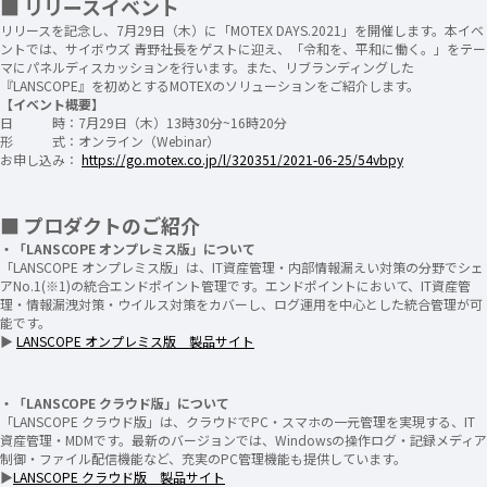
■ リリースイベント
リリースを記念し、7月29日（木）に「MOTEX DAYS.2021」を開催します。本イベ
ントでは、サイボウズ 青野社長をゲストに迎え、「令和を、平和に働く。」をテー
マにパネルディスカッションを行います。また、リブランディングした
『LANSCOPE』を初めとするMOTEXのソリューションをご紹介します。
【イベント概要】
日 時：7月29日（木）13時30分~16時20分
形 式：オンライン（Webinar）
お申し込み：
https://go.motex.co.jp/l/320351/2021-06-25/54vbpy
■ プロダクトのご紹介
・「LANSCOPE オンプレミス版」について
「LANSCOPE オンプレミス版」は、IT資産管理・内部情報漏えい対策の分野でシェ
アNo.1(※1)の統合エンドポイント管理です。エンドポイントにおいて、IT資産管
理・情報漏洩対策・ウイルス対策をカバーし、ログ運用を中心とした統合管理が可
能です。
▶
LANSCOPE オンプレミス版 製品サイト
・「LANSCOPE クラウド版」について
「LANSCOPE クラウド版」は、クラウドでPC・スマホの一元管理を実現する、IT
資産管理・MDMです。最新のバージョンでは、Windowsの操作ログ・記録メディア
制御・ファイル配信機能など、充実のPC管理機能も提供しています。
▶
LANSCOPE クラウド版 製品サイト