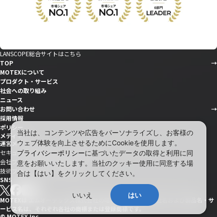
LANSCOPE総合サイトはこちら
TOP
MOTEXについて
プロダクト・サービス
社会への取り組み
ニュース
お問い合わせ
採用情報
ポリシー
当社は、コンテンツや広告をパーソナライズし、お客様の
メディア
ウェブ体験を向上させるためにCookieを使用します。
運営メディア
セキュリティ情報サイト「wiz LANCOPE」
プライバシーポリシー
に基づいたデータの取得と利用に同
会社ブログ「MOTEX公式note」
意をお願いいたします。当社のクッキー使用に同意する場
技術ブログ「MOTEX TECH BLOG」
合は【はい】をクリックしてください。
SNS
いいえ
はい
MOTEXは エムオーテックス株式会社の略称です。記載の会社名および製品名・サ
ービス名は、それぞれ各社の商標または登録商標です。
© MOTEX Inc.