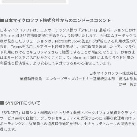
■日本マイクロソフト株式会社からのエンドースコメント
日本マイクロソフトは、エムオーテックス様の「SYNCPIT」最新バージョンにおけ
るMicrosoft 365連携機能提供開始を⼼より歓迎いたします。今回エムオーテックス
様が発表したソリューションは、Microsoft 365の監査ログ解析による利用状況の可
視化、Teamsを活用したアラート通知を実現し、運用負荷を軽減した上で、クラウ
ド利⽤におけるセキュリティをさらに強固にすることが可能となります。お客さま
は本サービスをご活⽤いただくことにより、Microsoft 365 によるクラウド利⽤の
利便性と経済性を、より安⼼して享受できるものと確信しています。
日本マイクロソフト株式会社
業務執行役員 エンタープライズパートナー営業統括本部 統括本部長
野中 智史
■ SYNCPITについて
「SYNCPIT」は情シス・総務のセキュリティ業務・バックオフィス業務をクラウド
サービス連携で自動化。クラウドセキュリティを実現するのに必要な管理者向けレ
ポーティングと、従業員への違反操作通知を行い、セキュリティルールの浸透を支
援します。