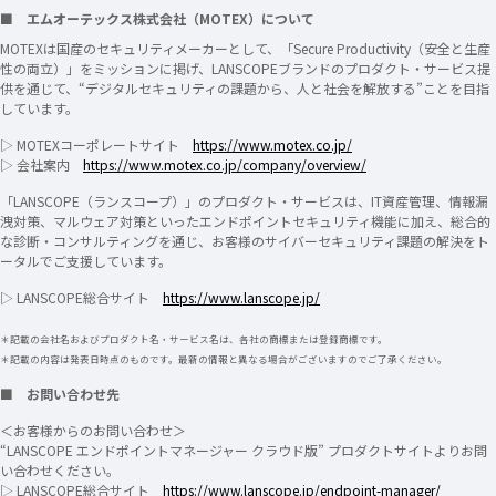
■ エムオーテックス株式会社（MOTEX）について
MOTEXは国産のセキュリティメーカーとして、「Secure Productivity（安全と生産
性の両立）」をミッションに掲げ、LANSCOPEブランドのプロダクト・サービス提
供を通じて、“デジタルセキュリティの課題から、人と社会を解放する”ことを目指
しています。
▷ MOTEXコーポレートサイト
https://www.motex.co.jp/
▷ 会社案内
https://www.motex.co.jp/company/overview/
「LANSCOPE（ランスコープ）」のプロダクト・サービスは、IT資産管理、情報漏
洩対策、マルウェア対策といったエンドポイントセキュリティ機能に加え、総合的
な診断・コンサルティングを通じ、お客様のサイバーセキュリティ課題の解決をト
ータルでご支援しています。
▷ LANSCOPE総合サイト
https://www.lanscope.jp/
＊記載の会社名およびプロダクト名・サービス名は、各社の商標または登録商標です。
＊記載の内容は発表日時点のものです。最新の情報と異なる場合がございますのでご了承ください。
■ お問い合わせ先
＜お客様からのお問い合わせ＞
“LANSCOPE エンドポイントマネージャー クラウド版” プロダクトサイトよりお問
い合わせください。
▷ LANSCOPE総合サイト
https://www.lanscope.jp/endpoint-manager/