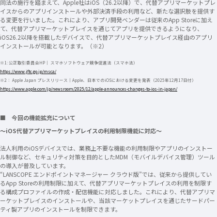
同法の施行を踏まえて、Apple社はiOS（26.2以降）で、代替アプリマーケットプレ
イスからのアプリインストールや外部決済手段の利用など、新たな選択肢を提供す
る変更を行いました。これにより、アプリ開発ベンダーは従来のApp Storeに加え
て、代替アプリマーケットプレイスを通じてアプリを提供できるようになり、
iOS26.2以降を搭載したデバイスで、代替アプリマーケットプレイス経由のアプリ
インストールが可能となります。（※2）
※1: 公正取引委員会HP｜ スマホソフトウェア競争促進法（スマホ法）
https://www.jftc.go.jp/msca/
※2： Apple Japan プレスリリース｜Apple、日本でのiOSにおける変更を発表（2025年12月17日付）
https://www.apple.com/jp/newsroom/2025/12/apple-announces-changes-to-ios-in-japan/
■ 今回の機能拡充について
〜iOS代替アプリマーケットプレイスの利用制限機能に対応〜
法人利用のiOSデバイスでは、業務上不要な機能の利用制限やアプリのインストー
ル制御など、セキュリティ対策を目的としたMDM（モバイルデバイス管理）ツール
の導入が普及しています。
“LANSCOPE エンドポイントマネージャー クラウド版”では、従来から提供してい
るApp Storeの利用制限に加えて、代替アプリマーケットプレイスの利用を制限す
る構成プロファイルの作成・配信機能に対応しました。これにより、代替アプリマ
ーケットプレイスのインストールや、当該マーケットプレイスを通じたサードパー
ティ製アプリのインストールを制限できます。