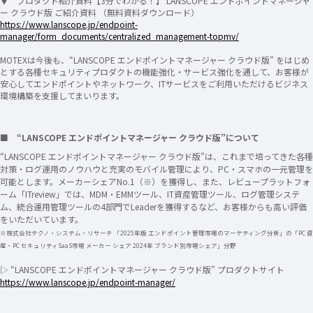
▼ プロダクト紹介資料【3分でわかる！】 LANSCOPE エンドポイントマネージャ
ー クラウド版 ご紹介資料 （無料資料ダウンロード）
https://www.lanscope.jp/endpoint-
manager/form_documents/centralized_management-topmv/
MOTEXは今後も、“LANSCOPE エンドポイントマネージャー クラウド版” をはじめ
とする各種セキュリティプロダクトの機能強化・サービス強化を通して、お客様が
安心してエンドポイントやネットワーク、ITサービスをご利用いただけるビジネス
環境構築を支援してまいります。
■ “LANSCOPE エンドポイントマネージャー クラウド版”について
“LANSCOPE エンドポイントマネージャー クラウド版”は、これまで培ってきた各種
対策・ログ運用のノウハウと充実のモバイル管理により、PC・スマホの一元管理を
可能とします。メーカーシェアNo.1（※）を獲得し、また、レビュープラットフォ
ーム「ITreview」では、MDM・EMMツール、IT資産管理ツール、ログ管理システ
ム、統合運用管理ツールの4部門でLeaderを獲得するなど、お客様からも高い評価
をいただいています。
※株式会社テクノ・システム・リサーチ 「2025年版 エンドポイント管理市場のマーケティング分析」の「PC 資
産・PC セキュリティSaaS市場 メーカー シェア 2024年 ブランド別市場シェア」分野
▷ “LANSCOPE エンドポイントマネージャー クラウド版” プロダクトサイト
https://www.lanscope.jp/endpoint-manager/