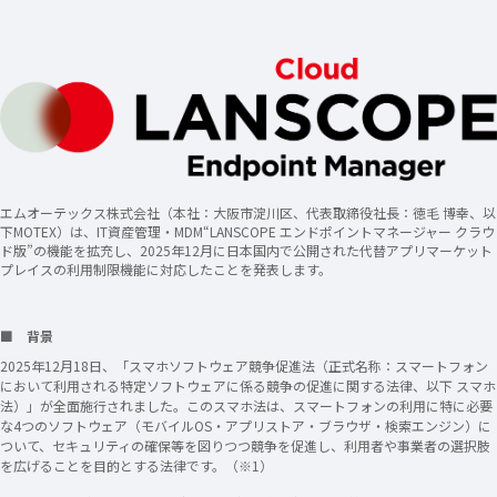
エムオーテックス株式会社（本社：大阪市淀川区、代表取締役社長：徳毛 博幸、以
下MOTEX）は、IT資産管理・MDM“LANSCOPE エンドポイントマネージャー クラウ
ド版”の機能を拡充し、2025年12月に日本国内で公開された代替アプリマーケット
プレイスの利用制限機能に対応したことを発表します。
■ 背景
2025年12月18日、「スマホソフトウェア競争促進法（正式名称：スマートフォン
において利用される特定ソフトウェアに係る競争の促進に関する法律、以下 スマホ
法）」が全面施行されました。このスマホ法は、スマートフォンの利用に特に必要
な4つのソフトウェア（モバイルOS・アプリストア・ブラウザ・検索エンジン）に
ついて、セキュリティの確保等を図りつつ競争を促進し、利用者や事業者の選択肢
を広げることを目的とする法律です。（※1）