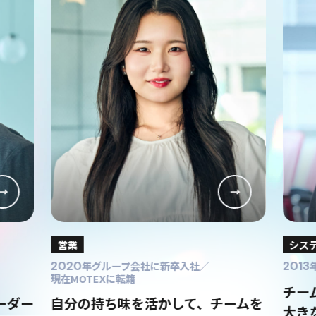
営業
シス
2020
年グループ会社に新卒入社／
2013
現在MOTEXに転籍
チー
ーダー
自分の持ち味を活かして、チームを
大き