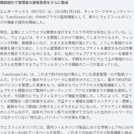
機能強化で管理者の運用負担をさらに軽減
エムオーテックス（MOTEX）は、2014年1月10日、ネットワークセキュリティツー
ル「LansScope Cat」のWebアクセス監視機能として、新たにウェブフィルタリン
グの機能の提供を開始した。
現在、企業にとってウェブは業務を遂行するうえで不可欠な存在になっている。し
かし、ウェブ上には、サイトを閲覧しただけで感染してしまうウイルスや、フィッ
シング詐欺、情報漏えいなど、さまざまな脅威が潜んでいる。こうした脅威からの
被害を避けるために、システム管理者がすべてのウェブサイトを確認するのは作業
負担が極めて大きいものになる。また、社員にウェブアクセスのポリシーを徹底す
ることも容易ではない。そういう事情から、手間をかけずにウェブ上の脅威からシ
ステムを防御できるウェブフィルタリングの機能のニーズが高まっている。
「LanScope Cat」は、これまで約7000社が導入している資産管理・ログ監視ツー
ルだ。クライアント端末やネットワークに負荷をかけることなく、最大で約4万台
のパソコンを管理した実績をもつ。従来からウェブアクセスの監視機能として、ウ
ェブサイト閲覧のログ取得やレポーティング、アクセス制御までの機能を提供して
いたが、今回新たにウェブフィルタリング機能を搭載した。これによって、不正サ
イトの閲覧を一括で制御するほか、不正サイト情報を自動でメンテナンス・更新し
て、最新のウェブ脅威に対策することができるようになった。クライアント常駐型
のシステムなので、従来のプロキシ型では対策ができなかった社内ネットワークに
つながっていない“持ち出しパソコン”への対策も可能だ。
ウェブフィルタリングには、国内フィルタリング製品における市場シェアNo.1のネ
ットスターのURLデータベースを採用し、これまでのWebアクセス監視機能と組み