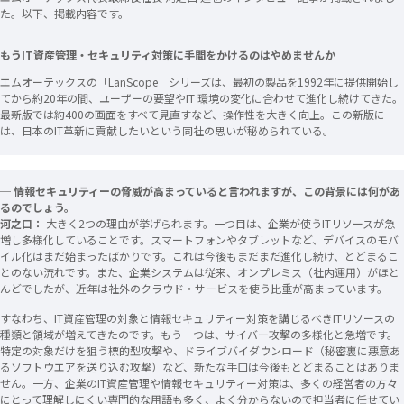
た。以下、掲載内容です。
もうIT資産管理・セキュリティ対策に手間をかけるのはやめませんか
エムオーテックスの「LanScope」シリーズは、最初の製品を1992年に提供開始し
てから約20年の間、ユーザーの要望やIT 環境の変化に合わせて進化し続けてきた。
最新版では約400の画面をすべて見直すなど、操作性を大きく向上。この新版に
は、日本のIT革新に貢献したいという同社の思いが秘められている。
─ 情報セキュリティーの脅威が高まっていると言われますが、この背景には何があ
るのでしょう。
河之口：
大きく2つの理由が挙げられます。一つ目は、企業が使うITリソースが急
増し多様化していることです。スマートフォンやタブレットなど、デバイスのモバ
イル化はまだ始まったばかりです。これは今後もまだまだ進化し続け、とどまるこ
とのない流れです。また、企業システムは従来、オンプレミス（社内運用）がほと
んどでしたが、近年は社外のクラウド・サービスを使う比重が高まっています。
すなわち、IT資産管理の対象と情報セキュリティー対策を講じるべきITリソースの
種類と領域が増えてきたのです。もう一つは、サイバー攻撃の多様化と急増です。
特定の対象だけを狙う標的型攻撃や、ドライブバイダウンロード（秘密裏に悪意あ
るソフトウエアを送り込む攻撃）など、新たな手口は今後もとどまることはありま
せん。一方、企業のIT資産管理や情報セキュリティー対策は、多くの経営者の方々
にとって理解しにくい専門的な用語も多く、よく分からないので担当者に任せてい