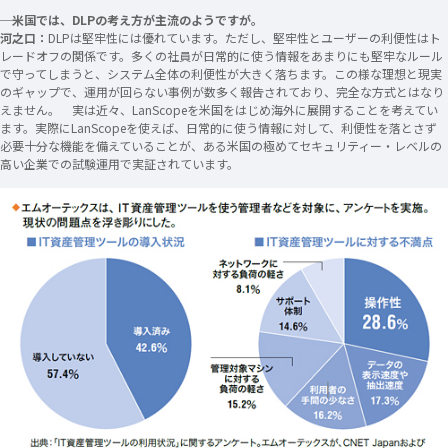
─米国では、DLPの考え方が主流のようですが。
河之口：
DLPは堅牢性には優れています。ただし、堅牢性とユーザーの利便性はト
レードオフの関係です。多くの社員が日常的に使う情報をあまりにも堅牢なルール
で守ってしまうと、システム全体の利便性が大きく落ちます。この様な理想と現実
のギャップで、運用が回らない事例が数多く報告されており、完全な方式とはなり
えません。 実は近々、LanScopeを米国をはじめ海外に展開することを考えてい
ます。実際にLanScopeを使えば、日常的に使う情報に対して、利便性を落とさず
必要十分な機能を備えていることが、ある米国の極めてセキュリティー・レベルの
高い企業での試験運用で実証されています。