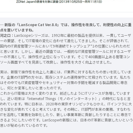
─ 新版の「LanScope Cat Ver.8.0」では、操作性を改良して、利便性の向上に重
点を置いていますね。
河之口：
LanScopeシリーズは、1992年に最初の製品を提供以来、一貫してユーザ
ーの要望、そしてIT環境の変化に合わせて進化してきました。そこが評価されて、
国内のIT資産管理ツールにおいて9年連続でトップシェア*1の位置にいられたのだ
と思います。しかし、最近の調査では、一般的なIT資産管理ツールに対するユーザ
ーの不満として、操作性が上位になっています。そこで400画面以上ある管理コン
ソール画面すべてを見直して改良し、操作性を大きく向上させました。
実は、新版で操作性を向上した裏には、IT業界に対する私たちの思いを託していま
す。企業のIT部門の方々は、既存システムの運用保守に忙殺されています。私たち
はその中でもIT資産管理やセキュリティー対策の手間を軽減する製品開発に専念
し、何とか変革したいと思ったのです。
これからIT環境は大きく変わります。前述したようにITリソースが急増しています
し、近い将来は「Internetof Things（モノのインターネット）」の時代になると言
われています。特に日本は、2020年の東京オリンピックもひかえ、ITインフラに大
きな変化が表れてくると考えています。その時に、IT部門が本来の業務、すなわち
ITを活用して業務を効率化したり、新しい事業革新に貢献したりすることに専念で
きるようにしたいのです。LanScopeの新版には、日本のIT革新に貢献したいという
思いが秘められているのです。