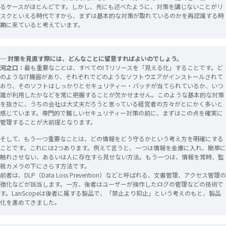
るケースがほとんどです。しかし、先にも述べたように、対策を講じないことがリ
スクといえる時代ですから、まずは基本的な対策が取れているのかを再認識する時
期に来ていると考えています。
─ 対策を見直す際には、どんなことに留意すればよいのでしょう。
河之口：
最も重要なことは、すべてのI Tリソースを「見える化」することです。ど
のようなIT機器があり、それぞれでどのようなソフトウエアがインストールされて
おり、そのソフトはしっかりとセキュリティー・パッチが当てられているか、いつ
誰が利用したかなどを常に把握することが欠かせません。このような基本的な対策
を抜きに、うちの会社は大丈夫だろうと思っている経営者の方々がとにかく多いと
感じています。専門的で難しいセキュリティー対策の前に、まずはこの点を確実に
管理することが大前提となります。
そして、もう一つ重要なことは、どの情報をどう守るかという考え方を明確にする
ことです。これには2つあります。例えて言うと、一つは情報を金庫に入れ、簡単に
触れさせない、あるいは人に存在すら見せない方法。もう一つは、情報を常時、監
視カメラの下にさらす方法です。
前者は、DLP（Data Loss Prevention）などと呼ばれる、文書管理、アクセス管理の
強化などが該当します。一方、後者はユーザーが操作したログの管理などの技術で
す。LanScopeは後者に属する製品で、「禁止より抑止」という考えのもと、製品
化を進めてきました。