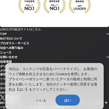
LANSCOPE総合サイトはこちら
TOP
MOTEXについて
プロダクト・サービス
社会への取り組み
ニュース
お問い合わせ
採用情報
ポリシー
当社は、コンテンツや広告をパーソナライズし、お客様の
メディア
ウェブ体験を向上させるためにCookieを使用します。
運営メディア
セキュリティ情報サイト「wiz LANCOPE」
プライバシーポリシー
に基づいたデータの取得と利用に同
会社ブログ「MOTEX公式note」
意をお願いいたします。当社のクッキー使用に同意する場
技術ブログ「MOTEX TECH BLOG」
合は【はい】をクリックしてください。
SNS
いいえ
はい
MOTEXは エムオーテックス株式会社の略称です。記載の会社名および製品名・サ
ービス名は、それぞれ各社の商標または登録商標です。