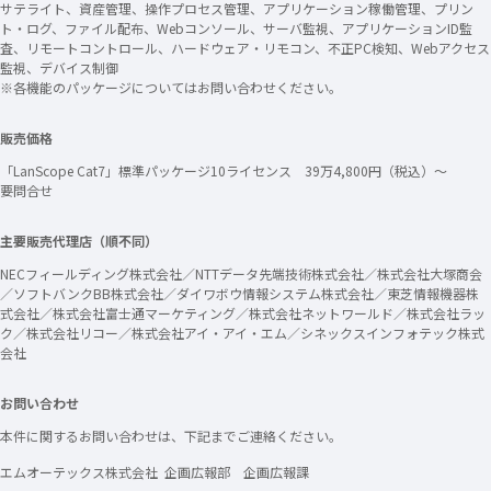
サテライト、資産管理、操作プロセス管理、アプリケーション稼働管理、プリン
ト・ログ、ファイル配布、Webコンソール、サーバ監視、アプリケーションID監
査、リモートコントロール、ハードウェア・リモコン、不正PC検知、Webアクセス
監視、デバイス制御
※各機能のパッケージについてはお問い合わせください。
販売価格
「LanScope Cat7」標準パッケージ10ライセンス 39万4,800円（税込）～
要問合せ
主要販売代理店（順不同）
NECフィールディング株式会社／NTTデータ先端技術株式会社／株式会社大塚商会
／ソフトバンクBB株式会社／ダイワボウ情報システム株式会社／東芝情報機器株
式会社／株式会社富士通マーケティング／株式会社ネットワールド／株式会社ラッ
ク／株式会社リコー／株式会社アイ・アイ・エム／シネックスインフォテック株式
会社
お問い合わせ
本件に関するお問い合わせは、下記までご連絡ください。
エムオーテックス株式会社 企画広報部 企画広報課