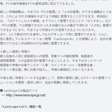
等、PCの操作情報をPCの運用活用に役立ててきました。
新しい市場戦略は、今までの「PCの管理」と「人のID管理」ができる戦略をとりま
す。これによりPCの情報を今までより詳細に管理することができます。具体的に
は、「ログインした人の情報」をプラスして管理できることで「なりすまし」など
「PCの管理」では把握できなかったきめ細かな人の動きや流れの「人のID」管理が
できるようになり、今までより何倍もPCが活用できるようになります。
また、1人で数台のPCを操作してもログオンユーザ別に管理ができます。さらに、
別に販売しているスマートフォン管理 「LanScope An」との連携により、社内の管
理だけではなく外出時のログも同時に管理できます。
≪新しい運用と市場≫
新入社員の人別に成長度合いの管理、営業マンの個別管理、転勤者の
運用管理等、人の生産状況が管理できることにより、今まではネットワーク
管理者が市場の対象でしたが「人事・ラインマネージャ・営業責任者・
サポート責任者」等に対象が拡大し、市場は爆発的に大きくなります。
今後も常に市場をリードする企業として、実際の運用に適したITトータル管理ソリ
ューションを開発・提供し続け、社会の発展に貢献していきます。
■ LanScope Cat製品サイト
>>
http://www.lanscope.jp/cat/
「LanScope Cat7」機能一覧