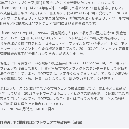
30.7％のトップシェア(※1)を獲得したことを発表いたします。これにより、
「LanScope Cat」 は2004年度以来、8年間同市場でシェア1位を獲得しました。
株式会社富士キメラ総研(以下、富士キメラ総研)が2012年7月に発行した「2012ネ
ットワークセキュリティビジネス調査総覧」の“端末管理・セキュリティツール市場
IT資産／PC構成管理ソフトウェア”部門における調査結果です。
「LanScope Cat」は、1995年に発売開始した日本で最も長い歴史を持つIT資産管
理ツールで、全国に6,300社540万クライ アント以上(※2)の導入実績を持ちます。
資産管理から操作ログ管理・セキュリティ・ファイル配布・各種レポートと、ネッ
トワークマネジメントに必要な機能を備えており、2011年は特にソフトウェア資産
管理機能の充実が評価されお引き合いが拡大しました。
現在までに発表されている複数の調査結果において「LanScope Cat」は市場トッ
プシェアを獲得しており、IT資産管理市場のデファクトスタンダードとして不動の
地位を確立しています。MOTEXでは、大変多くの支持をいただいているこの度の結
果を真摯に受け止め、社員一丸となりより一層の努力をしていく所存です。
※1当リリースに記載されている市場シェアの数値に関しては、富士キメラ総研が
発行している「2012ネットワークセキュリティビジネス調査総覧」に記載された内
容を引用したものです。MOTEXによる自社集計は行っておらず、富士キメラ総研に
引用の許可を得た上で発表しております。
※2 2012年8月時点 MOTEX調べ
IT資産／PC構成管理ソフトウェア市場占有率（金額）