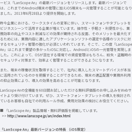
ービス「LanScope An」の最新バージョンをリリースします。最新バージョンで
は、これまでのAndroid端末の管理に加えiOS端末も一元管理することが可能となり
ました。2013年6月28日より提供を開始します。
昨今企業における、ワークスタイルの変革に伴い、スマートフォンやタブレットを
ビジネスシーンで活用する企業が増えています。操作性・手軽さ・利便性から、業
務効率の向上やコスト削減などの効果が期待される反面、そのメリットを最大化す
るためには、業務内容に適したアプリケーションソフトの選定や各種のリスクに対
するセキュリティ管理の強化が必須といわれています。そこで、この度「LanScope
An」はこれまで要望の多かったiOSに対応し、AndroidとiOSの一元管理を実現しま
した。これによって、OSが混在する環境での資産管理はもちろん、紛失・盗難時の
セキュリティ対策まで、効率よく管理することができるようになります。
また、端末の稼働状況を取得することで、社内に導入したスマートデバイスが本当
に活用されているのかを把握することができるため、端末の適正配置や業務外利用
の抑止効果により、導入の効果を高めることが可能となります。
LanScope Anの全機能を60日間お試しいただける無料評価版のお申し込みをWebサ
イトより受け付けています。ぜひ、スマートフォン・タブレットの導入を検討され
ているお客様も自社での利用ルール作成、費用対効果の検討にお役立てください。
■ 「LanScope An」製品情報・無料評価版を掲載しています。
>>
http://www.lanscope.jp/an/index.html
「LanScope An」最新バージョンの特長 （iOS限定）