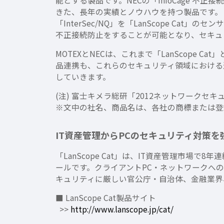
能とする製品です。NECの「InfoCage 不正
きた、長年の実績とノウハウを持つ製品です。 今回
「InterSec/NQ」を「LanScope Ca
不正接続防止をすることが可能となり、セキュ
MOTEXとNECは、これまで「LanScope
品連携も、これらのセキュリティ領域における
していきます。
(注) 富士キメラ総研「2012ネットワークセ
※文中の社名、商品名は、各社の商標または登
IT資産管理からPCのセキュリティ対策を強化 
「LanScope Cat」は、IT資産管理市場で
ールです。クライアントPC・ネットワークへの
キュリティに厳しい官公庁・自治体、金融業界
■ LanScope Cat製品サイト
>>
http://www.lanscope.jp/cat/