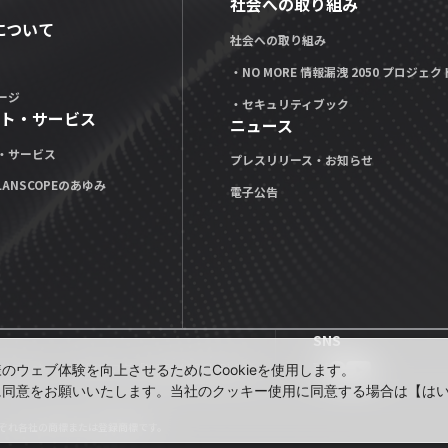
社会への取り組み
Xについて
社会への取り組み
・NO MORE 情報漏洩 2050 プロジェク
ージ
・セキュリティブック
ト・サービス
ニュース
・サービス
プレスリリース・お知らせ
LANSCOPEのあゆみ
電子公告
SNS
公式note」
技術ブログ「MOTEX TECH BLOG」
ウェブ体験を向上させるためにCookieを使用します。
に同意をお願いいたします。当社のクッキー使用に同意する場合は【は
れぞれ各社の商標または登録商標です。