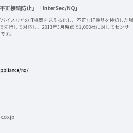
不正接続防止」「InterSec/NQ」
デバイスなどのIT機器を見える化し、不正なIT機器を検知した
先行して対応し、2013年3月時点で1,000社に対してセンサー（I
品です。
appliance/nq/
.co.jp