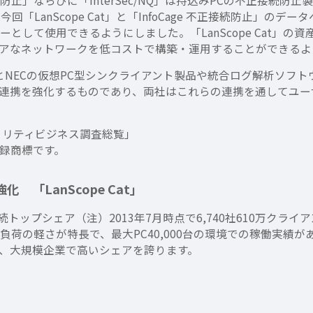
接続防止」ならびに「InterSec/NQ」は持込みPCの不正接続防
「LanScope Cat」と「InfoCage 不正接続防止」の
t」のセンサーとして使用できるようにしました。「LanScope C
アなネットワークを低コストで構築・運用することができるよ
 Cat」とNECの仮想PC型シンクライアント製品や統合ログ解析
連携を強化するものであり、両社はこれらの連携を通してユー
キュリティビジネス調査総覧」
録商標です。
「LanScope Cat」
8年連続トップシェア（注）2013年7月時点で6,740社610万ク
負荷の軽さが特長で、最大PC40,000台の環境での稼働実績
、大規模企業で高いシェアを誇ります。