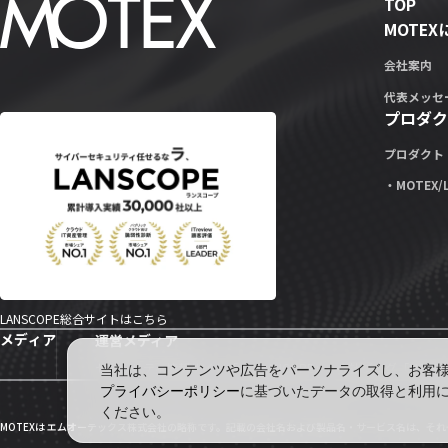
TOP
MOTE
会社案内
代表メッセ
プロダク
プロダクト
・MOTEX/
LANSCOPE総合サイトはこちら
メディア
運営メディア
セキュリティ情報サイト「wiz LANCOPE」
会社ブログ「MOTEX
当社は、コンテンツや広告をパーソナライズし、お客様の
プライバシーポリシー
に基づいたデータの取得と利用
ください。
MOTEXは エムオーテックス株式会社の略称です。記載の会社名および製品名・サービス名は、そ