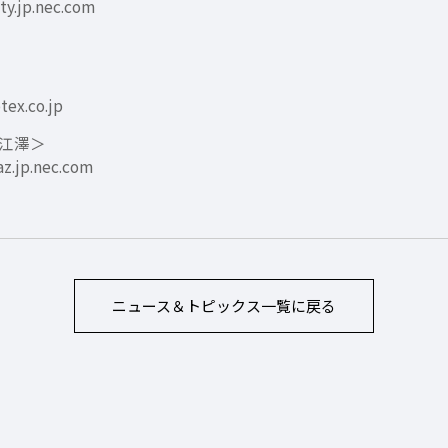
.jp.nec.com
x.co.jp
 江澤＞
jp.nec.com
ニュース＆トピックス
一覧に戻る