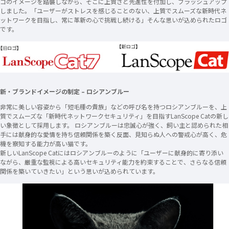
ゴのイメージを踏襲しながら、そこに上質さと先進性を付加し、ブラッシュアップ
しました。「ユーザーがストレスを感じることのない、上質でスムーズな新時代ネ
ットワークを目指し、常に革新の心で挑戦し続ける」そんな思いが込められたロゴ
です。
新・ブランドイメージの制定 – ロシアンブルー
非常に美しい容姿から「短毛種の貴族」などの呼び名を持つロシアンブルーを、上
質でスムーズな「新時代ネットワークセキュリティ」を目指すLanScope Catの新し
い象徴として採用します。 ロシアンブルーは忠誠心が強く、飼い主と認められた相
手には献身的な愛情を持ち信頼関係を築く反面、見知らぬ人への警戒心が高く、危
機を察知する能力が高い猫です。
新しいLanScope Catにはロシアンブルーのように「ユーザーに献身的に寄り添い
ながら、厳重な監視による高いセキュリティ能力を約束することで、さらなる信頼
関係を築いていきたい」という思いが込められています。