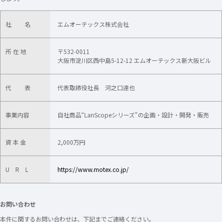
社 名
エムオーテックス株式会社
所 在 地
〒532-0011
大阪市淀川区西中島5-12-12 エムオーテックス新大阪ビル
代 表
代表取締役社長 河之口達也
事業内容
自社商品“LanScopeシリーズ”の企画・設計・開発・販売
資 本 金
2,000万円
U R L
https://www.motex.co.jp/
お問い合わせ
本件に関するお問い合わせは、下記までご連絡ください。