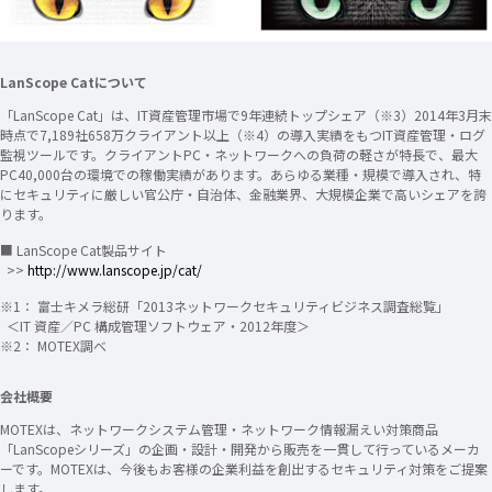
LanScope Catについて
「LanScope Cat」は、IT資産管理市場で9年連続トップシェア（※3）2014年3月末
時点で7,189社658万クライアント以上（※4）の導入実績をもつIT資産管理・ログ
監視ツールです。クライアントPC・ネットワークへの負荷の軽さが特長で、最大
PC40,000台の環境での稼働実績があります。あらゆる業種・規模で導入され、特
にセキュリティに厳しい官公庁・自治体、金融業界、大規模企業で高いシェアを誇
ります。
■ LanScope Cat製品サイト
>>
http://www.lanscope.jp/cat/
※1： 富士キメラ総研「2013ネットワークセキュリティビジネス調査総覧」
＜IT 資産／PC 構成管理ソフトウェア・2012年度＞
※2： MOTEX調べ
会社概要
MOTEXは、ネットワークシステム管理・ネットワーク情報漏えい対策商品
「LanScopeシリーズ」の企画・設計・開発から販売を一貫して行っているメーカ
ーです。MOTEXは、今後もお客様の企業利益を創出するセキュリティ対策をご提案
します。