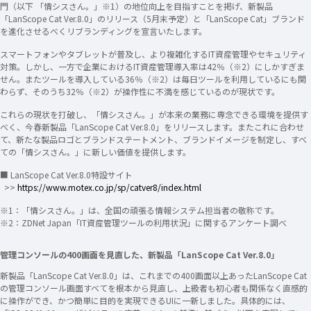
門（以下 「情シスさん。」※1）の地位向上を目指すことを掲げ、新製品
「LanScope Cat Ver.8.0」のリリース（5月末予定）と「LanScope Cat」ブランド
を進化させるべくリブランディングを宣言いたします。
スマートフォンやタブレットが普及し、より複雑化するIT資産管理やセキュリティ
対策。しかし、一方で企業におけるIT資産管理導入率は42％（※2）にしかすぎま
せん。またツールを導入している36％（※2）は毎日ツールを利用しているにも関
わらず、そのうち32％（※2）が操作性に不満を感じているのが現状です。
これらの現状を打破し、「情シスさん。」が本来の業務に専念できる環境を提供す
べく、今春新製品「LanScope Cat Ver.8.0」をリリースします。またこれに合わせ
て、新たな製品ロゴとブランドステートメント、ブランドイメージを制定し、すべ
ての「情シスさん。」に新しい価値を提供します。
■ LanScope Cat Ver.8.0特設サイト
>>
https://www.motex.co.jp/sp/catver8/index.html
※1：「情シスさん。」は、全国の頑張る情報システム担当者の敬称です。
※2：ZDNet Japan「IT資産管理ツールの利用状況」に関するアンケート調べ
管理コンソールの400画面を見直した、新製品「LanScope Cat Ver.8.0」
新製品「LanScope Cat Ver.8.0」は、これまでの400画面以上あったLanScope Cat
の管理コンソール画面すべてを根本から見直し、上級者も初心者も関係なく直感的
に操作ができ、かつ簡単に目的を実現できるUIに一新しました。具体的には、