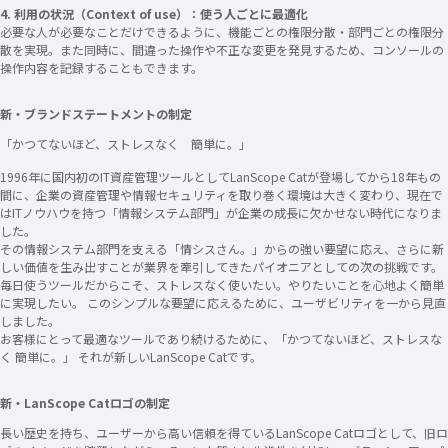
4. 利用の状況（Context of use）：使う人ごとに最適化
必要な人が必要なことだけできるように、機能ごとの権限分散・部門ごとの権限分
散を実現。また同時に、間違った操作や不正な変更を発見するため、コンソールの
操作内容を記録することもできます。
新・ブランドステートメントの制定
「かつてないほど、ストレスなく 簡単に。」
1996年に国内初のIT資産管理ツールとしてLanScope Catが登場してから18年もの
間に、企業の資産管理や情報セキュリティを取り巻く環境は大きく変わり、現在で
はITノウハウを持つ「情報システム部門」が企業の成長に欠かせない時代になりま
した。
その情報システム部門を支える「情シスさん。」からの強い要望に応え、さらに新
しい価値を生み出すことが業界を牽引してきたパイオニアとしての次の挑戦です。
毎日使うツールだからこそ、ストレスなく使いたい。やりたいことを心地よく簡単
に実現したい。 このシンプルな要望に応えるために、ユーザビリティを一から見直
しました。
お客様にとって最適なツールであり続けるために、「かつてないほど、ストレスな
く 簡単に。」 それが新しいLanScope Catです。
新・LanScope Catロゴの制定
長い歴史を持ち、ユーザーから高い信頼を得ているLanScope Catロゴとして、旧ロ