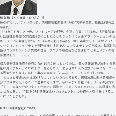
徳丸 浩（とくまる・ひろし）氏
HASHコンサルティング代表、情報処理推進機構(IPA)非常勤研究員。技術士(情報工
学部門)。
1985年京セラに入社後、ソフトウェアの開発、企画に従事。1999年に携帯電話向
け認証課金基盤の方式設計を担当したことをきっかけにWebアプリケーションのセ
キュリティに興味を持つ。2004年同分野を事業化。2008年独立して、Webアプリ
ケーションセキュリティを専門分野とするHASHコンサルティングを設立。脆弱性診
断やコンサルティング業務の傍ら、ブログや勉強会などを通じてセキュリティの啓
蒙活動を行っている。
個人情報保護法完全施行から約10年が経つというのに、個人情報漏洩が減少する気
配は見えません。これにより、漏らした人、漏らされた人の双方が不幸になってい
る現実があります。事件・事故の大半は「こんなことしてもすぐばれるのに」、
「ちょっと知識があれば防げたのに」というものであり、情報漏洩に関する知識を
分かりやすく伝えることが重要と考えます。私は今まで情報セキュリティの分野で
「正しい知識を分かりやすく伝える」活動をしてまいりましたので、この経験を活
かせると思い、『NO MORE 情報漏えいプロジェクト』の監修をお引き受けするこ
とにいたしました。
MOTEX株式会社について
ネットワークセキュリティ、IT資産管理ソフトウェアLanScopeシリーズを展開する