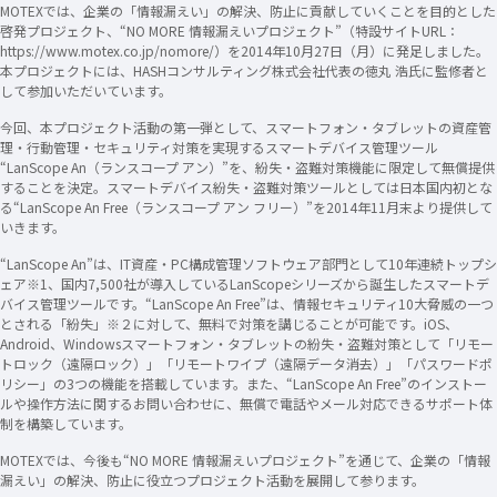
MOTEXでは、企業の「情報漏えい」の解決、防止に貢献していくことを目的とした
啓発プロジェクト、“NO MORE 情報漏えいプロジェクト”（特設サイトURL：
https://www.motex.co.jp/nomore/）を2014年10月27日（月）に発足しました。
本プロジェクトには、HASHコンサルティング株式会社代表の徳丸 浩氏に監修者と
して参加いただいています。
今回、本プロジェクト活動の第一弾として、スマートフォン・タブレットの資産管
理・行動管理・セキュリティ対策を実現するスマートデバイス管理ツール
“LanScope An（ランスコープ アン）”を、紛失・盗難対策機能に限定して無償提供
することを決定。スマートデバイス紛失・盗難対策ツールとしては日本国内初とな
る“LanScope An Free（ランスコープ アン フリー）”を2014年11月末より提供して
いきます。
“LanScope An”は、IT資産・PC構成管理ソフトウェア部門として10年連続トップシ
ェア※1、国内7,500社が導入しているLanScopeシリーズから誕生したスマートデ
バイス管理ツールです。“LanScope An Free”は、情報セキュリティ10大脅威の一つ
とされる「紛失」※２に対して、無料で対策を講じることが可能です。iOS、
Android、Windowsスマートフォン・タブレットの紛失・盗難対策として「リモー
トロック（遠隔ロック）」「リモートワイプ（遠隔データ消去）」「パスワードポ
リシー」の3つの機能を搭載しています。また、“LanScope An Free”のインストー
ルや操作方法に関するお問い合わせに、無償で電話やメール対応できるサポート体
制を構築しています。
MOTEXでは、今後も“NO MORE 情報漏えいプロジェクト”を通じて、企業の「情報
漏えい」の解決、防止に役立つプロジェクト活動を展開して参ります。