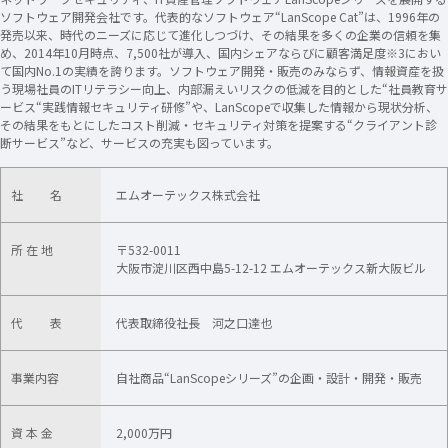
ソフトウェア開発会社です。代表的なソフトウェア“LanScope Cat”は、1996年の
発売以来、時代のニーズに応じて進化しつづけ、その結果を多くの企業の信頼を集
め、2014年10月時点、7,500社が導入、国内シェアならびに顧客満足度※3におい
て国内No.1の実績を誇ります。ソフトウェア開発・販売のみならず、情報資産を扱
う現場社員のITリテラシー向上、内部漏えいリスクの低減を目的とした“社員教育サ
ービス“実践情報セキュリティ研修”や、LanScopeで収集した情報から現状分析、
その結果をもとにしたコスト削減・セキュリティ対策を提案する“クライアント診
断サービス”など、サービスの充実も図っています。
社 名
エムオーテックス株式会社
所 在 地
〒532-0011
大阪市淀川区西中島5-12-12 エムオーテックス新大阪ビル
代 表
代表取締役社長 河之口達也
事業内容
自社商品“LanScopeシリーズ”の企画・設計・開発・販売
資 本 金
2,000万円