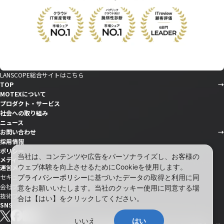
LANSCOPE総合サイトはこちら
TOP
MOTEXについて
プロダクト・サービス
社会への取り組み
ニュース
お問い合わせ
採用情報
ポリシー
当社は、コンテンツや広告をパーソナライズし、お客様の
メディア
ウェブ体験を向上させるためにCookieを使用します。
運営メディア
セキュリティ情報サイト「wiz LANCOPE」
プライバシーポリシー
に基づいたデータの取得と利用に同
会社ブログ「MOTEX公式note」
意をお願いいたします。当社のクッキー使用に同意する場
技術ブログ「MOTEX TECH BLOG」
合は【はい】をクリックしてください。
SNS
いいえ
はい