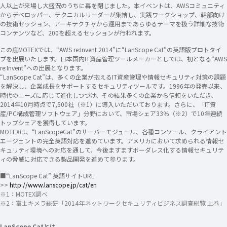
人以上が来場し大盛況のうちに幕を閉じました。本イベントは、AWSコミュニティ
からデベロッパー、テクニカルリーダーが集結し、実践ワークショップ、幹部向け
の技術セッション、アーキテクチャから運用まであらゆるテーマを扱う詳細な技術
コンテンツなど、200を超えるセッションが行われます。
この度MOTEXでは、“AWS re:Invent 2014”に“LanScope Cat”の英語版プロトタイ
プを出展いたします。日本国内IT資産管理ツールメーカーとしては、初となる“AWS
re:Invent”への出展となります。
“LanScope Cat”は、多くの企業が抱えるIT資産管理や情報セキュリティ対策の課題
を解決し、企業成長をサポートするセキュリティツールです。1996年の発売以来、
時代のニーズに応じて進化しつづけ、その結果多くの企業から信頼をいただき、
2014年10月時点で7,500社（※1）に導入いただいております。さらに、「IT資
産/PC構成管理ソフトウェア」分野において、市場シェア33％（※2）で10年連続
トップシェアを獲得しています。
MOTEXは、“LanScopeCat”のサーバーモジュール、各種コンソール、クライアント
エージェントの完全英語対応を進めています。アメリカにおいて求められる情報セ
キュリティ環境への対応を通して、今後ますますボーダレス化する情報セキュリテ
ィの脅威に対応できる製品開発を進めて参ります。
■“LanScope Cat” 英語サイトURL
>>
http://www.lanscope.jp/cat/en
※1：MOTEX調べ
※2：富士キメラ総研「2014年ネットワークセキュリティビジネス調査総覧 上巻」
LanScope Catとは