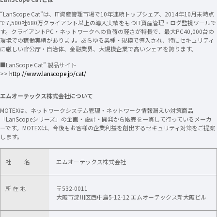
“LanScope Cat”は、IT資産管理市場で10年連続トップシェア、2014年10月末時点
で7,500社680万クライアント以上の導入実績をもつIT資産管理・ログ監視ツールで
す。クライアントPC・ネットワークへの負荷の軽さが特長で、最大PC40,000台の
環境での稼働実績があります。あらゆる業種・規模で導入され、特にセキュリティ
に厳しい官公庁・自治体、金融業界、大規模企業で高いシェアを誇ります。
■LanScope Cat” 製品サイト
>>
http://www.lanscope.jp/cat/
エムオーテックス株式会社について
MOTEXは、ネットワークシステム管理・ネットワーク情報漏えい対策商品
「LanScopeシリーズ」の企画・設計・開発から販売を一貫して行っているメーカ
ーです。MOTEXは、今後もお客様の企業利益を創出するセキュリティ対策をご提案
します。
社 名
エムオーテックス株式会社
所 在 地
〒532-0011
大阪市淀川区西中島5-12-12 エムオーテックス新大阪ビル