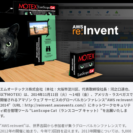
エムオーテックス株式会社（本社：大阪市淀川区、代表取締役社長：河之口達也、
以下MOTEX）は、2014年11月11日（火）～14日（金）、アメリカ・ラスベガスで
開催されるアマゾン ウェブ サービスのグローバルカンファレンス“AWS re:Invent
2014”（URL：http://reinvent.awsevents.com/）にネットワークセキュリテ
ィ統合管理ツール “LanScope Cat（ランスコープ キャット）”を出展いたしま
す。
“AWS re:Invent”は、世界各国から参加者が集うグローバルカンファレンスです。
2012年の開催に始まり、今年で3回目を迎えます。2013年開催については、9,000