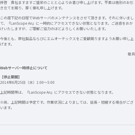
拝啓 貴社ますますご盛栄のことと心よりお喜び申し上げます。平素は格別のお引
き立てを賜り、厚く御礼申し上げます。
この度下記の日程でWebサーバのメンテナンスをさせて頂きます。それに伴いまし
て、『LanScope An』に一時的にアクセスできない状態となります。ご迷惑をおか
けいたしますが、ご理解ご協力のほどよろしくお願いいたします。
今後とも、弊社製品ならびにエムオーテックスをご愛顧賜りますようお願い申し上
げます。
敬具
Webサーバ一時停止について
【停止期間】
2014年6月25日（水）1:00～5:00
上記時間帯は、『LanScope An』にアクセスできない状態となります。
※尚、上記時間は予定です。作業状況によりましては、延長・短縮する場合がござ
います。