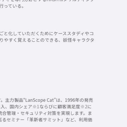
行っている。
ごと化していただくためにケーススタディやコ
りやすく覚えることのできる、妖怪キャラクタ
品“LanScope Cat”は、1996年の発売
導入、国内シェア
※1
ならびに顧客満足度
※2
に
資産の統合管理・セキュリティ対策を実現します。ま
各地を巡るセミナー「革新者サミット」など、利用価