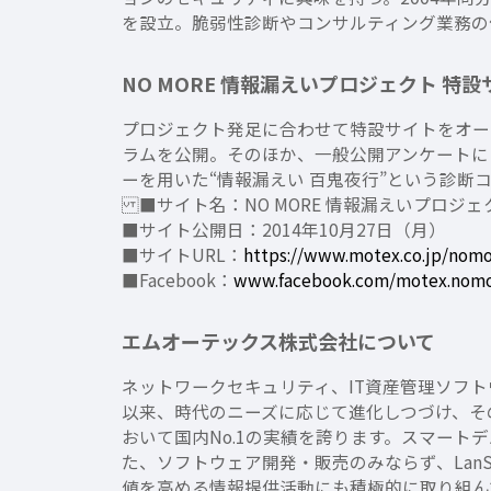
を設立。脆弱性診断やコンサルティング業務の
NO MORE 情報漏えいプロジェクト 特設
プロジェクト発足に合わせて特設サイトをオー
ラムを公開。そのほか、一般公開アンケートに
ーを用いた“情報漏えい 百鬼夜行”という診断
■サイト名：NO MORE 情報漏えいプロジェ
■サイト公開日：2014年10月27日（月）
■サイトURL：
https://www.motex.co.jp/nomo
■Facebook：
www.facebook.com/motex.nom
エムオーテックス株式会社について
ネットワークセキュリティ、IT資産管理ソフトウェア
以来、時代のニーズに応じて進化しつづけ、その
おいて国内No.1の実績を誇ります。スマートデ
た、ソフトウェア開発・販売のみならず、LanS
値を高める情報提供活動にも積極的に取り組ん