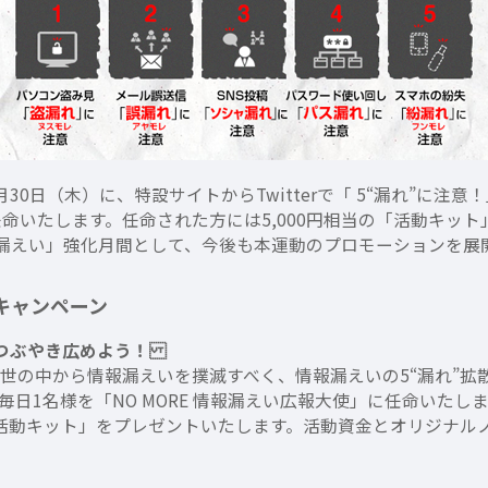
30日（木）に、特設サイトからTwitterで「 5“漏れ”に
に任命いたします。任命された方には5,000円相当の「活動キッ
RE 情報漏えい」強化月間として、今後も本運動のプロモーションを
rキャンペーン
をつぶやき広めよう！
。世の中から情報漏えいを撲滅すべく、情報漏えいの5“漏れ”拡散に
日1名様を「NO MORE 情報漏えい広報大使」に任命いたし
「活動キット」をプレゼントいたします。活動資金とオリジナル