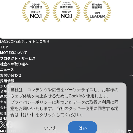
LANSCOPE総合サイトはこちら
TOP
MOTEXについて
プロダクト・サービス
社会への取り組み
ニュース
お問い合わせ
採用情報
ポリシー
当社は、コンテンツや広告をパーソナライズし、お客様の
メディア
ウェブ体験を向上させるためにCookieを使用します。
運営メディア
セキュリティ情報サイト「wiz LANCOPE」
プライバシーポリシー
に基づいたデータの取得と利用に同
会社ブログ「MOTEX公式note」
意をお願いいたします。当社のクッキー使用に同意する場
技術ブログ「MOTEX TECH BLOG」
合は【はい】をクリックしてください。
SNS
いいえ
はい
MOTEXは エムオーテックス株式会社の略称です。記載の会社名および製品名・サ