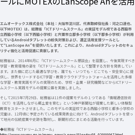
ールにMOTEXのLanScope Anを活用
エムオーテックス株式会社（本社：大阪市淀川区、代表取締役社長：河之口達也、
以下MOTEX）は、総務省「ICTドリームスクール」の実証モデル校である西脇市
立西脇小学校（以下西脇小学校）と宍粟市立都多小学校（以下都多小学校）が利用
しているAndroidタブレットの紛失対策および、適正活用支援ツールとし
て“LanScope An”を提供いたします。これにより、Androidタブレットのセキュ
リティ強化と活用促進に貢献します。
総務省は、2014年6月に「ICTドリームスクール懇談会」を設置し、今後実現すべき
学習・教育環境の姿を「ICTドリームスクール」として整理する方針を発表してい
ます。また個に応じた最適な学びを、誰でも・いつでも・どこでも・安全安心に提
供し、世界をリードするICT学習・教育クラウドプラットフォームを活用した多様
な学習・教育実践モデルの実現のため、学校・企業・研究機関などからICTドリー
ムスクール実践モデルの提案公募を実施しました。
そして2015年7月29日、総務省は11件の提案モデルの１つである「情報通信技術
（ICT）を活用しながら郷土愛を育む」という神戸新聞社が提案した新しい体験型
教育をスタートさせました。このモデルの実証校である西脇小学校と都多小学校の
児童は、12月頃に予定されている成果発表会に向けて、Androidタブレットを使っ
て地元の伝統産業や史跡を取材し、新聞形式にまとめる活動を行っています。
◆総務省「ICTドリームスクール」
http://www.soumu.go.jp/menu_news/s-news/01ryutsu05_02000067.html