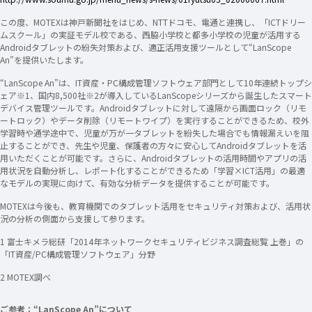
この度、MOTEXは神戸新聞社をはじめ、NTTドコモ、電通と連携し、「ICTドリー
ムスクール」の実証モデル校である、西脇小学校と都多小学校の児童が活用する
Androidタブレットの紛失対策および、適正活用支援ツールとして“LanScope
An”を提供いたします。
“LanScope An”は、IT資産・PC構成管理ソフトウェア部門として10年連続トップシ
ェア※1、国内8,500社※2が導入しているLanScopeシリーズから誕生したスマート
デバイス管理ツールです。Androidタブレットに対して遠隔から画面ロック（リモ
ートロック）やデータ削除（リモートワイプ）を実行することができるため、校外
学習時や通学途中で、児童が万が一タブレットを紛失した場合でも情報漏えいを阻
止することができ、先生や児童、保護者の方々に安心してAndroidタブレットを活
用いただくことが可能です。さらに、Androidタブレットの活用時間やアプリの活
用状況を自動分析し、レポート化することができるため「学習×ICT活用」の最適
なモデルの実現に向けて、有効な分析データを提供することが可能です。
MOTEXは今後も、教育機関でのタブレット活用をセキュリティ対策および、活用状
況の分析の側面から支援して参ります。
1 富士キメラ総研「2014年ネットワークセキュリティビジネス調査総覧 上巻」の
「IT資産/PC構成管理ソフトウェア」分野
2 MOTEX調べ
ご参考：“LanScope An”について