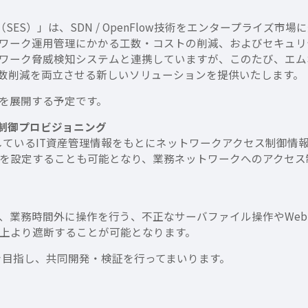
e SDN（SES）」は、SDN / OpenFlow技術をエンタープ
ワーク運用管理にかかる工数・コストの削減、およびセキュリテ
ーク脅威検知システムと連携していますが、このたび、エムオーテ
工数削減を両立させる新しいソリューションを提供いたします。
を展開する予定です。
ス制御プロビジョニング
が管理しているIT資産管理情報をもとにネットワークアクセス制
を設定することも可能となり、業務ネットワークへのアクセス
る、業務時間外に操作を行う、不正なサーバファイル操作やWe
上より遮断することが可能となります。
を目指し、共同開発・検証を行ってまいります。