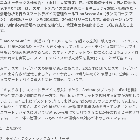
エムオーテックス株式会社（本社：大阪市淀川区、代表取締役社長：河之口達也、
以下MOTEX）は、スマートデバイスの資産管理・セキュリティ対策・行動管理・
活用分析を行うスマートデバイス管理ツール“LanScope An（ランスコープ ア
ン）”の最新バージョンを2016年3月24日にリリースします。最新バージョンで
は、Windows環境への対応を強化し、管理者の多様化するニーズにお応えしま
す。
“LanScope An”は、直近の1年で1,000社※1を超える企業に導入され、ライセンス
数が前年比230%以上※2と大きく伸長しているスマートデバイス管理ツールです。
管理者の悩みを解決するため、スマホ・タブレットの利便性確保とセキュリティ対
策の両立を実現し、スマートデバイスの導入効果を最大化することが可能です。
近年、スマートデバイスの需要が急速に高まり、2015年にはPCとスマートデバイ
スの出荷台数が逆転しました。※3 今後もこの傾向は続くと予想され、企業におけ
るスマートデバイス導入も急速に加速しています。
このような中、スマートデバイス導入にあたり、Androidタブレット・iPadを検討
する企業が減少傾向にある一方で、Windowsタブレットを検討する企業が増加して
います。※4 これはデスクトップPCにおけるWindows OSのシェアが90%以上※5
と依然として高く、多くの企業がWindows環境で事業活動を行っていることから、
スマートデバイスにおいてもWindows環境で使用できることが好まれると予想され
ます。これに伴い管理ツールもWindows環境への対応が求められています。
1：当社調べ
2：株式会社テクノ・システム・リサーチ