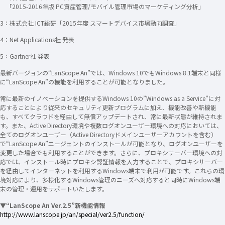
「2015-2016年版 PC資産管理/モバイル管理市場のマーケティング分析」
3：株式会社 ICT総研「2015年度 スマートデバイス市場動向調査」
4：Net Applications社 発表
5：Gartner社 発表
最新バージョンの“LanScope An”では、Windows 10でもWindows 8.1端末と同様
に“LanScope An”の機能を利用することが可能となりました。
常に最新のイノベーションを提供するWindows 10の”Windows as a Service”に対
応することにより従来のセキュリティ更新プログラムに加え、機能改善や新機能
も、すべてクラウドを経由して無償アップデートされ、常に最新状態が維持されま
す。また、Active Directory環境や複数ログオンユーザー環境への対応においては、
全てのログオンユーザー（Active Directoryドメインユーザーアカウントを含む）
で“LanScope An”エージェントのインストールが可能となり、ログオンユーザーを
変更した場合でも利用することができます。さらに、プロキシサーバー環境への対
応では、インストール時にプロキシ認証情報を入力することで、プロキシサーバー
を経由してインターネットを利用するWindows端末で利用が可能です。これらの環
境対応により、多様化するWindows管理のニーズへ対応すると同時にWindows端
末の管理・運用をサポートいたします。
▼“LanScope An Ver.2.5”新機能情報
http://www.lanscope.jp/an/special/ver2.5/function/