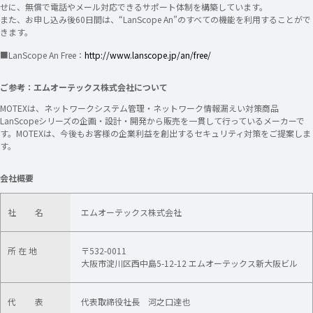
せに、無償で電話やメール対応できるサポート体制を構築しています。
また、お申し込み後60日間は、“LanScope An”のすべての機能を利用することがで
きます。
■LanScope An Free：
http://www.lanscope.jp/an/free/
ご参考：エムオーテックス株式会社について
MOTEXは、ネットワークシステム管理・ネットワーク情報漏えい対策商品
LanScopeシリーズの企画・設計・開発から販売を一貫して行っているメーカーで
す。MOTEXは、今後もお客様の企業利益を創出するセキュリティ対策をご提案しま
す。
会社概要
社 名
エムオーテックス株式会社
所 在 地
〒532-0011
大阪市淀川区西中島5-12-12 エムオーテックス新大阪ビル
代 表
代表取締役社長 河之口達也