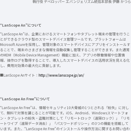
執行役 デベロッパー エバンジェリズム統括本部長 伊藤 かつら
“LanScope An”について
“LanScope An”は、企業におけるスマートフォンやタブレット端末の管理を行うこ
とができるクラウド型のスマートデバイス管理ツールです。プラットフォームは
Microsoft Azureを採用し、管理対象のスマートデバイスにアプリをインストールす
ることで、端末のさまざまな情報を自動収集し管理することができます。また通常
のMDM（Mobile Device Management）機能に加え、アプリの稼働情報や位置情
報、操作ログを取得することで、導入したスマートデバイスの活用状況を見える化
し、費用対効果の最大化に貢献します。
■LanScope Anサイト：
http://www.lanscope.jp/an/
“LanScope An Free”について
“LanScope An Free”は、情報セキュリティ10大脅威の1つとされる「紛失」に対し
て、無料で対策を講じることが可能です。iOS、Android、Windowsスマートフォ
ン・タブレットの紛失・盗難対策として「リモートロック（遠隔ロック）」「リモ
ートワイプ（遠隔データ消去）」「パスワードポリシー」の3つの機能を搭載して
います。また、“LanScope An Free”のインストールや操作方法に関するお問い合わ