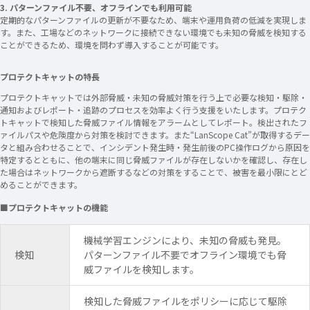
3. パターンファイル不要、オフラインでも利用可能
定期的なパターンファイルの更新が不要なため、端末や運用負荷の低減を実現しま
す。また、工場などのネットワークに接続できない環境でも未知の脅威を検知する
ことができるため、環境を問わず導入することが可能です。
プロテクトキャットの特長
プロテクトキャットでは外部脅威・未知の脅威対策を行う上で必要な検知・駆除・
通知およびレポート・追跡のプロセスを効率よく行う支援をいたします。プロテク
トキャットで検知した脅威ファイル情報をアラームとしてレポート。検出されたフ
ァイルパスや危険度から対策を検討できます。また“LanScope Cat”が取得するデー
タと組み合わせることで、インシデント発生時・発生前後のPC操作ログから原因を
特定するとともに、他の端末に同じ脅威ファイルが存在しないかを確認し、存在し
た場合はネットワークから遮断するなどの対策をすることで、被害を最小限にとど
めることができます。
■プロテクトキャットの機能
機械学習エンジンにより、未知の脅威も発見。
検知
パターンファイル不要でオフライン環境でも脅
威ファイルを検知します。
検知した脅威ファイルをポリシーに応じて駆除