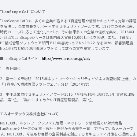
“LanScope Cat”について
“LanScope Cat”は、多くの企業が抱えるIT資産管理や情報セキュリティ対策の課題
を解決し、企業成長をサポートするセキュリティツールです。1996年の発売以来、
時代のニーズに応じて進化しつづけ、その結果多くの企業の信頼を集め、2016年1
月時点でLanScopeシリーズは国内導入実績10,000社※1を突破。また、IT資産 /
PC構成管理ソフトウェア部門で11年連続シェアNo.1※2となるほか、顧客満足度
No.1※3など統合運用管理ソフトとして数々の賞を受賞しています。
■LanScope Catサイト：
http://www.lanscope.jp/cat/
1：当社調べ
2：富士キメラ総研「2015年ネットワークセキュリティビジネス調査総覧 上巻」の
「IT資産/PC構成管理ソフトウェア」分野（2014年度）
3：中小企業向けセキュリティアワード2015「今後も利用し続けたいIT資産管理製
品 第1位」「誰かにすすめたいIT資産管理製品 第1位」
エムオーテックス株式会社について
MOTEXは、ネットワークシステム管理・ネットワーク情報漏えい対策商品
LanScopeシリーズの企画・設計・開発から販売を一貫して行っているメーカーで
す。MOTEXは、今後もお客様の企業利益を創出するセキュリティ対策をご提案しま