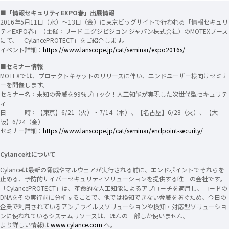
■「情報セキュリティEXPO春」出展情報
2016年5月11日（水）～13日（金）に東京ビッグサイトで行われる「情報セキュリ
ティEXPO春」（主催：リード エグジビジョン ジャパン株式会社）のMOTEXブース
にて、「CylancePROTECT」をご紹介します。
イベント詳細：
https://www.lanscope.jp/cat/seminar/expo2016s/
■セミナー情報
MOTEXでは、プロテクトキャットのリリースに伴い、エンドユーザー様向けセミナ
ーを開催します。
セミナー名：未知の脅威を99%ブロック！人工知能が実現した次世代型セキュリテ
ィ
日 時：【東京】6/21（火）・7/14（木）、【名古屋】6/28（火）、【大
阪】6/24（金）
セミナー詳細：
https://www.lanscope.jp/cat/seminar/endpoint-security/
Cylance社について
Cylanceは最新の脅威やマルウェアが実行される前に、エンドポイントでそれらを
止める、予防的サイバーセキュリティソリューションを提供する唯一の会社です。
「CylancePROTECT」は、革命的な人工知能によるアプローチを適用し、コードの
DNAをその実行前に分析することで、他では検知できない脅威を防ぐため、今日の
企業で利用されているアンチウイルスソリューションや検知・対応型ソリューショ
ンに使われているシステムリソースは、ほんの一部しか使いません。
より詳しい情報は
www.cylance.com
へ。