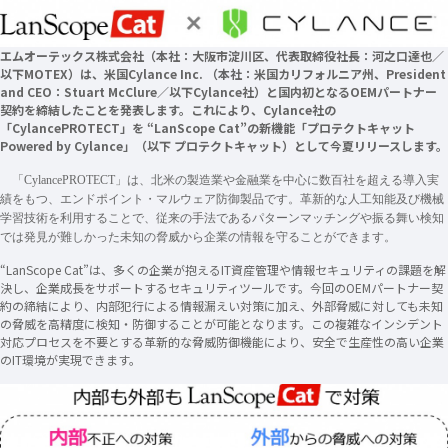
エムオーテックス株式会社（本社：大阪市淀川区、代表取締役社長：河之口達也／
以下MOTEX）は、米国Cylance Inc. （本社：米国カリフォルニア州、President
and CEO：Stuart McClure／以下Cylance社）と国内初となるOEMパートナー
契約を締結したことを発表します。これにより、Cylance社の
「CylancePROTECT」を “LanScope Cat”の新機能「プロテクトキャット
Powered by Cylance」（以下 プロテクトキャット）として今夏リリースします。
「
CylancePROTECT
」は、北米の製造業や金融業を中心に数百社を超える導入実
績をもつ、エンドポイント・マルウェア防御製品です。革新的な人工知能及び機械
学習技術を利用することで、従来の手法であるパターンマッチングや振る舞い検知
では発見が難しかった未知の脅威から企業の情報を守ることができます。
“LanScope Cat”は、多くの企業が抱えるIT資産管理や情報セキュリティの課題を解
決し、企業成長をサポートするセキュリティツールです。今回のOEMパートナー契
約の締結により、内部犯行による情報漏えい対策に加え、外部脅威に対しても未知
の脅威を高精度に検知・防御することが可能となります。この複雑なインシデント
対応プロセスを不要とする革新的な脅威防御機能により、安全で生産性の高い企業
のIT環境が実現できます。