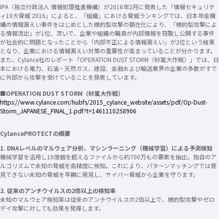
IPA（独立行政法人 情報処理推進機構）が2016年2月に発表した「情報セキュリテ
ィ10大脅威 2016」によると、「組織」における脅威ランキングでは、日本年金機
構の情報漏えい事件をはじめとした標的型攻撃の顕在化により、「標的型攻撃によ
る情報流出」が1位、次いで、企業や組織の職員が内部情報を窃取し公開する事件
が社会的に問題となったことから「内部不正による情報漏えい」が2位という結果
となり、企業における情報漏えい対策の重要性が高まっていることが分かります。
また、Cylance社のレポート「OPERATION DUST STORM（砂嵐大作戦）」では、日
本における電力、石油・天然ガス、建設、金融および輸送業界の企業の多数がすで
に外部から攻撃を受けていることを発表しています。
■OPERATION DUST STORM（砂嵐大作戦）
https://www.cylance.com/hubfs/2015_cylance_website/assets/pdf/Op-Dust-
Storm_JAPANESE_FINAL_1.pdf?t=1461110258906
CylancePROTECTの概要
1. DNAレベルのマルウェア分析、マシンラーニング（機械学習）による予測検知
機械学習を活用し10億個を超えるファイルから約700万もの要素を抽出。独自のア
ルゴリズムで未知の脅威を高精度に検知。これにより、パターンマッチングでは発
見できない未知の脅威を早期に発見し、サイバー脅威から企業を守ります。
2. 従来のアンチウイルスの2倍以上の検知率
未知のマルウェア検知率は従来のアンチウイルスの2倍以上で、標的型攻撃やゼロ
デイ攻撃に対しても効果を発揮します。