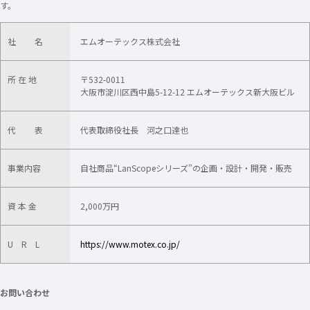
す。
社 名
エムオーテックス株式会社
所 在 地
〒532-0011
大阪市淀川区西中島5-12-12 エムオーテックス新大阪ビル
代 表
代表取締役社長 河之口達也
事業内容
自社商品“LanScopeシリーズ”の企画・設計・開発・販売
資 本 金
2,000万円
U R L
https://www.motex.co.jp/
お問い合わせ