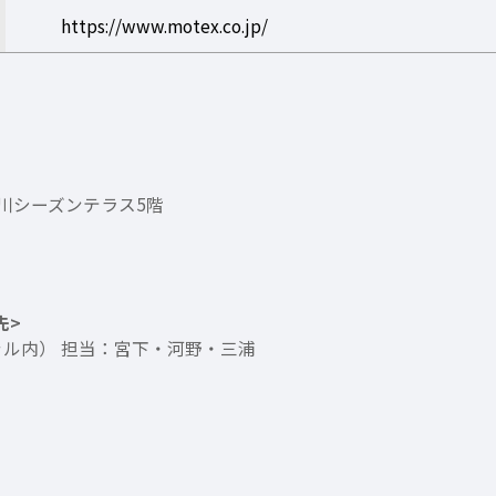
https://www.motex.co.jp/
 品川シーズンテラス5階
先>
ャル内） 担当：宮下・河野・三浦