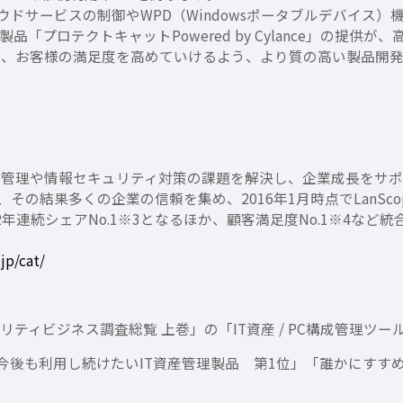
ドサービスの制御やWPD（Windowsポータブルデバイス
「プロテクトキャットPowered by Cylance」の提供
Xは、お客様の満足度を高めていけるよう、より質の高い製品開
るIT資産管理や情報セキュリティ対策の課題を解決し、企業成長をサ
の結果多くの企業の信頼を集め、2016年1月時点でLanScop
で12年連続シェアNo.1※3となるほか、顧客満足度No.1※4
jp/cat/
リティビジネス調査総覧 上巻」の「IT資産 / PC構成管理ツー
「今後も利用し続けたいIT資産管理製品 第1位」「誰かにすすめ