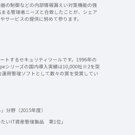
）機器の制御などの内部情報漏えい対策機能の強
が、高まる管理者ニーズと合致したことが、シェア
発やサービスの提供に努めて参ります。
ポートするセキュリティツールです。1996年の
eシリーズの国内導入実績は10,000社※2を突
など統合運用管理ソフトとして数々の賞を受賞してい
ル」分野（2015年度）
たいIT資産管理製品 第1位」