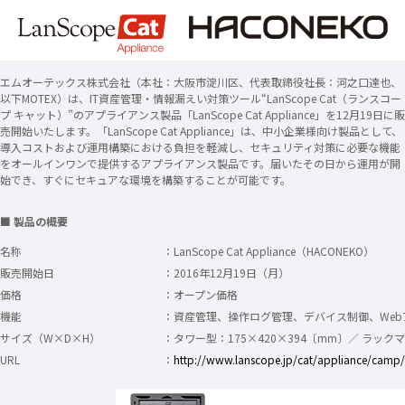
エムオーテックス株式会社（本社：大阪市淀川区、代表取締役社長：河之口達也、
以下MOTEX）は、IT資産管理・情報漏えい対策ツール“LanScope Cat（ランスコー
プ キャット）”のアプライアンス製品「LanScope Cat Appliance」を12月19日に販
売開始いたします。「LanScope Cat Appliance」は、中小企業様向け製品として、
導入コストおよび運用構築における負担を軽減し、セキュリティ対策に必要な機能
をオールインワンで提供するアプライアンス製品です。届いたその日から運用が開
始でき、すぐにセキュアな環境を構築することが可能です。
■ 製品の概要
名称
：LanScope Cat Appliance（HACONEKO）
販売開始日
：2016年12月19日（月）
価格
：オープン価格
機能
：資産管理、操作ログ管理、デバイス制御、Web
サイズ（W×D×H）
：タワー型：175×420×394〔mm〕／ ラックマ
URL
：
http://www.lanscope.jp/cat/appliance/camp/