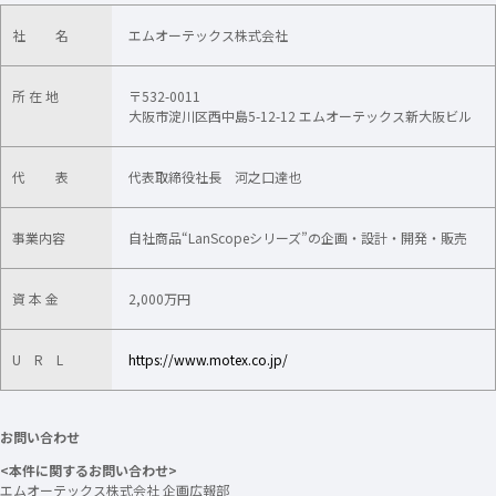
社 名
エムオーテックス株式会社
所 在 地
〒532-0011
大阪市淀川区西中島5-12-12 エムオーテックス新大阪ビル
代 表
代表取締役社長 河之口達也
事業内容
自社商品“LanScopeシリーズ”の企画・設計・開発・販売
資 本 金
2,000万円
U R L
https://www.motex.co.jp/
お問い合わせ
<本件に関するお問い合わせ>
エムオーテックス株式会社 企画広報部