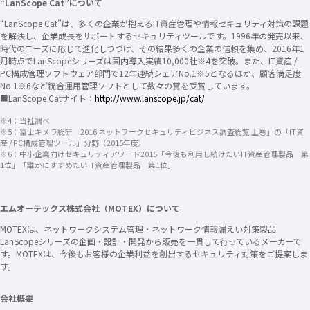
“LanScope Cat”について
“LanScope Cat”は、多くの企業が抱えるIT資産管理や情報セキュリティ対策の課題
を解決し、企業成長をサポートするセキュリティツールです。1996年の発売以来、
時代のニーズに応じて進化しつづけ、その結果多くの企業の信頼を集め、2016年1
月時点でLanScopeシリーズは国内導入実績10,000社※4を突破。また、IT資産 /
PC構成管理ソフトウェア部門で12年連続シェアNo.1※5となるほか、顧客満足度
No.1※6など統合運用管理ソフトとして数々の賞を受賞しています。
■LanScope Catサイト：
http://www.lanscope.jp/cat/
※4：当社調べ
※5：富士キメラ総研「2016 ネットワークセキュリティビジネス調査総覧 上巻」の「IT資
産 / PC構成管理ツール」分野（2015年度）
※6：中小企業向けセキュリティアワード2015「今後も利用し続けたいIT資産管理製品 第
1位」「誰かにすすめたいIT資産管理製品 第1位」
エムオーテックス株式会社（MOTEX）について
MOTEXは、ネットワークシステム管理・ネットワーク情報漏えい対策製品
LanScopeシリーズの企画・設計・開発から販売を一貫して行っているメーカーで
す。MOTEXは、今後もお客様の企業利益を創出するセキュリティ対策をご提案しま
す。
会社概要