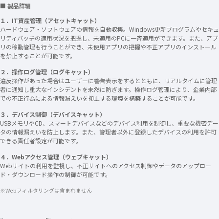
■ 製品詳細
１．IT資産管理（アセットキャット）
ハードウェア・ソフトウェアの情報を自動収集。Windows更新プログラムやセキュ
リティパッチの適用状況を把握し、未適用のPCに一斉適用ができます。また、アプ
リの稼動管理も行うことができ、未使用アプリの把握や不正アプリのインストール
を禁止することが可能です。
２．操作ログ管理（ログキャット）
違反操作があった場合はユーザーに警告表示をするとともに、リアルタイムに管理
者に通知し重大なインシデントを未然に防ぎます。操作ログ管理により、企業内部
での不正行為による情報漏えいを抑止する環境を構築することが可能です。
３．デバイス制御（デバイスキャット）
USBメモリやCD、スマートデバイスなどのデバイス利用を制御し、重要な機密デー
タの情報漏えいを防止します。また、管理者以外に登録したデバイスの利用を許可
できる責任者設定が可能です。
４．Webアクセス管理（ウェブキャット）
Webサイトの利用を監視し、不正サイトへのアクセス制御やデータのアップロー
ド・ダウンロード操作の制御が可能です。
※Webフィルタリングは含まれません