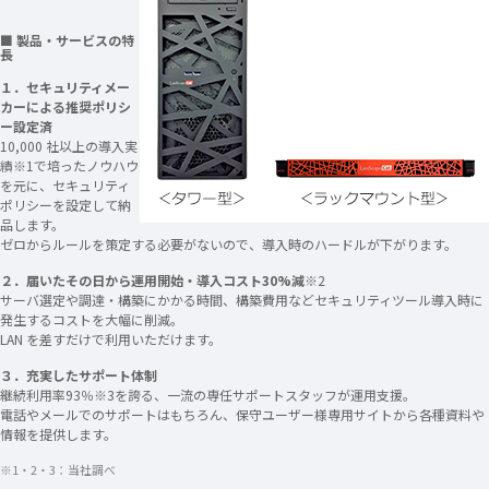
■ 製品・サービスの特
長
１．セキュリティメー
カーによる推奨ポリシ
ー設定済
10,000 社以上の導入実
績※1で培ったノウハウ
を元に、セキュリティ
ポリシーを設定して納
品します。
ゼロからルールを策定する必要がないので、導入時のハードルが下がります。
２．届いたその日から運用開始・導入コスト30%減
※2
サーバ選定や調達・構築にかかる時間、構築費用などセキュリティツール導入時に
発生するコストを大幅に削減。
LAN を差すだけで利用いただけます。
３．充実したサポート体制
継続利用率93％※3を誇る、一流の専任サポートスタッフが運用支援。
電話やメールでのサポートはもちろん、保守ユーザー様専用サイトから各種資料や
情報を提供します。
※1・2・3：当社調べ