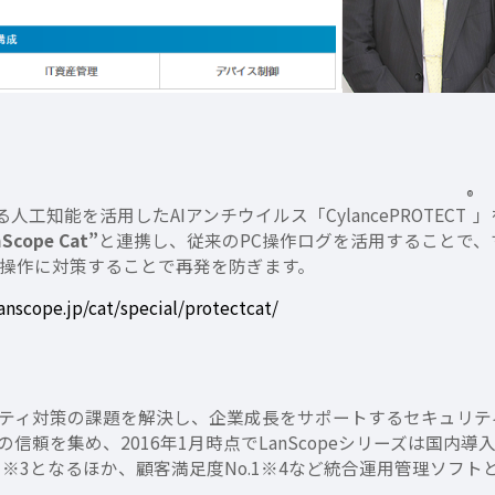
®
る人工知能を活用したAIアンチウイルス「CylancePROTECT
」
nScope Cat”
と連携し、従来のPC操作ログを活用することで
操作に対策することで再発を防ぎます。
anscope.jp/cat/special/protectcat/
リティ対策の課題を解決し、企業成長をサポートするセキュリティ
集め、2016年1月時点でLanScopeシリーズは国内導入実績1
.1※3となるほか、顧客満足度No.1※4など統合運用管理ソフ