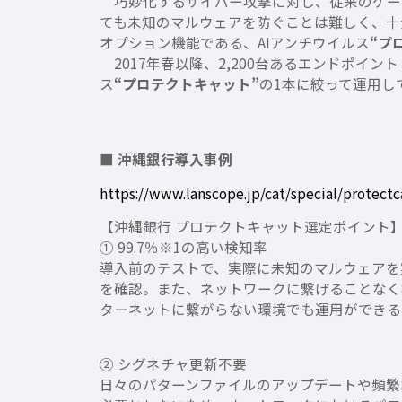
巧妙化するサイバー攻撃に対し、従来のゲー
ても未知のマルウェアを防ぐことは難しく、十
オプション機能である、AIアンチウイルス
“プ
2017年春以降、2,200台あるエンドポイ
ス
“プロテクトキャット”
の1本に絞って運用し
■ 沖縄銀行導入事例
https://www.lanscope.jp/cat/special/protectc
【沖縄銀行 プロテクトキャット選定ポイント
① 99.7％※1の高い検知率
導入前のテストで、実際に未知のマルウェアを
を確認。また、ネットワークに繋げることなく
ターネットに繋がらない環境でも運用ができる
② シグネチャ更新不要
日々のパターンファイルのアップデートや頻繁