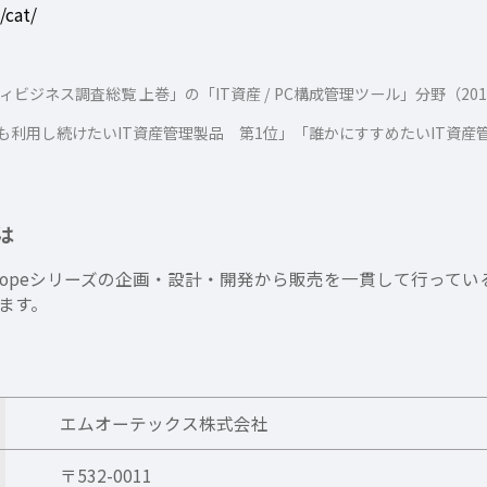
/cat/
ィビジネス調査総覧 上巻」の「IT資産 / PC構成管理ツール」分野（20
後も利用し続けたいIT資産管理製品 第1位」「誰かにすすめたいIT資産
は
Scopeシリーズの企画・設計・開発から販売を一貫して行ってい
ます。
エムオーテックス株式会社
〒532-0011