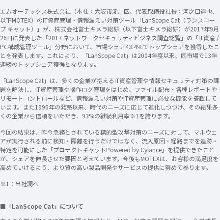
エムオーテックス株式会社（本社：大阪市淀川区、代表取締役社長：河之口達也、
以下MOTEX）のIT資産管理・情報漏えい対策ツール「LanScope Cat（ランスコー
プ キャット）」が、株式会社富士キメラ総研（以下富士キメラ総研）が2017年9月
26日に発表した「2017 ネットワークセキュリティビジネス調査総覧」の「IT資産 /
PC構成管理ツール」分野において、市場シェア43.4％でトップシェアを獲得したこ
とを発表します。これにより、「LanScope Cat」は2004年度以来、同市場で13年
連続のトップシェア獲得となります。
「LanScope Cat」は、多くの企業が抱えるIT資産管理や情報セキュリティ対策の課
題を解決し、IT資産管理や操作ログ管理をはじめ、ファイル配布・各種レポートや
リモートコントロールなど、情報漏えい対策やIT資産管理に必要な機能を搭載して
います。また1996年の発売以来、時代のニーズに応じて進化しつづけ、その結果多
くの企業から信頼をいただき、93%の継続利用率※1を誇ります。
今回の結果は、昨今急務とされている標的型攻撃対策のニーズに対して、マルウェ
アが実行される前に検知・隔離を行うだけではなく、流入原因・経路までを追跡・
特定を可能にした「プロテクトキャットPowered by Cylance」を提供できたこと
が、シェアを伸長させた要因と考えています。今後もMOTEXは、お客様の満足度を
高めていけるよう、より質の高い製品開発やサービスの提供に努めて参ります。
※1：当社調べ
■「LanScope Cat」について