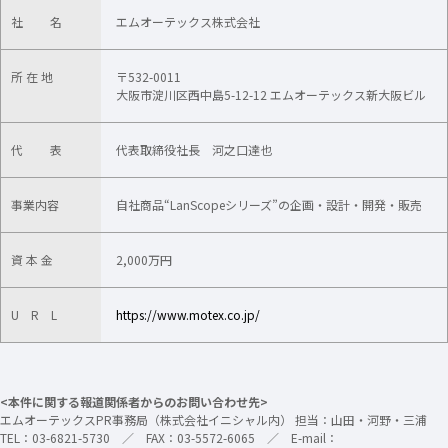
社 名
エムオーテックス株式会社
所 在 地
〒532-0011
大阪市淀川区西中島5-12-12 エムオーテックス新大阪ビル
代 表
代表取締役社長 河之口達也
事業内容
自社商品“LanScopeシリーズ”の企画・設計・開発・販売
資 本 金
2,000万円
U R L
https://www.motex.co.jp/
<本件に関する報道関係者からのお問い合わせ先>
エムオーテックスPR事務局（株式会社イニシャル内） 担当：山田・河野・三浦
TEL：03-6821-5730 ／ FAX：03-5572-6065 ／ E-mail：