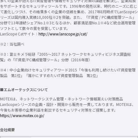
多くの企業が抱えるIT資産管理や情報セキュリティ対策の課題を解決し、企業成長
をサポートするセキュリティツールです。1996年の発売以来、時代のニーズに応じ
て進化しつづけ、その結果多くの企業の信頼を集め、2017年8月時点でLanScopeシ
リーズは国内導入実績10,000社※2を突破。また、「IT資産 / PC構成管理ツール」
分野で13年連続シェアNo.1※3となるほか、顧客満足度No.1※4など統合運用管理
ソフトとして数々の賞を受賞しています。
LanScope Catサイト：
http://www.lanscope.jp/cat/
※2：当社調べ
※3：富士キメラ総研「2005～2017 ネットワークセキュリティビジネス調査総
覧」の「IT資産/PC構成管理ツール」分野（2016年度）
※4：中小企業向けセキュリティアワード2015「今後も利用し続けたいIT資産管理
製品 第1位」「誰かにすすめたいIT資産管理製品 第1位」
■エムオーテックスについて
MOTEXは、ネットワークシステム管理・ネットワーク情報漏えい対策商品
LanScopeシリーズの企画・設計・開発から販売を一貫しております。MOTEXは、
今後もお客様の企業利益を創出するセキュリティ対策をご提案します。
https://www.motex.co.jp/
会社概要