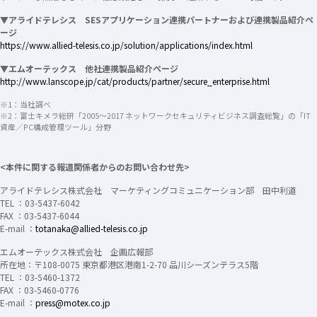
▼アライドテレシス SESアプリケーション連携パートナーおよび連携製品紹介ペ
ージ
https://www.allied-telesis.co.jp/solution/applications/index.html
▼エムオーテックス 他社連携製品紹介ページ
http://www.lanscope.jp/cat/products/partner/secure_enterprise.html
※1：当社調べ
※2：富士キメラ総研「2005～2017 ネットワークセキュリティビジネス調査総覧」の「IT
資産／PC構成管理ツール」分野
<本件に関する報道関係者からのお問い合わせ先>
アライドテレシス株式会社 マーケティングコミュニケーション部 田中利道
TEL ：03-5437-6042
FAX ：03-5437-6044
E-mail ：
totanaka@allied-telesis.co.jp
エムオーテックス株式会社 企画広報部
所在地：〒108-0075 東京都港区港南1-2-70 品川シーズンテラス5階
TEL ：03-5460-1372
FAX ：03-5460-0776
E-mail ：
press@motex.co.jp