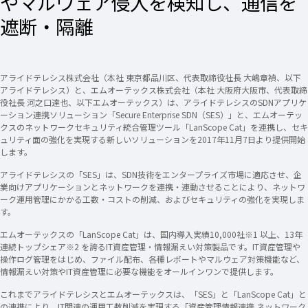
やマルウェア侵入を検知し、通信を
遮断・隔離
アライドテレシス株式会社（本社 東京都品川区、代表取締役社長 大嶋章禎、以下
アライドテレシス）と、エムオーテックス株式会社（本社 大阪府大阪市、代表取締
役社長 河之口達也、以下エムオーテックス）は、アライドテレシスのSDNアプリケ
ーション連携ソリューション「Secure Enterprise SDN（SES）」と、エムオーテッ
クスのネットワークセキュリティ統合管理ツール「LanScope Cat」を連携し、セキ
ュリティ面の強化を実現する新しいソリューションを2017年11月7日より提供開始
します。
アライドテレシスの「SES」は、SDN技術をエンタープライズ市場に適応させ、企
業向けアプリケーションとネットワークを連携・連動させることにより、ネットワ
ーク運用管理にかかる工数・コストの削減、およびセキュリティの強化を実現しま
す。
エムオーテックスの「LanScope Cat」は、国内導入実績10,000社
※1
以上、13年
連続トップシェア
※2
を誇るIT資産管理・情報漏えい対策製品です。IT資産管理や
操作ログ管理をはじめ、ファイル配布、各種レポートやマルウェア対策機能など、
情報漏えい対策やIT資産管理に必要な機能をオールインワンで提供します。
これまでアライドテレシスとエムオーテックスは、「SES」と「LanScope Cat」と
の連携により、IT関連の運用工数削減を実現する「資産管理情報連携 ネットワーク