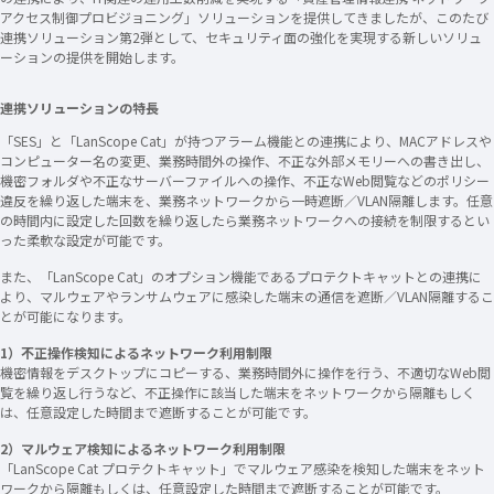
アクセス制御プロビジョニング」ソリューションを提供してきましたが、このたび
連携ソリューション第2弾として、セキュリティ面の強化を実現する新しいソリュ
ーションの提供を開始します。
連携ソリューションの特長
「SES」と「LanScope Cat」が持つアラーム機能との連携により、MACアドレスや
コンピューター名の変更、業務時間外の操作、不正な外部メモリーへの書き出し、
機密フォルダや不正なサーバーファイルへの操作、不正なWeb閲覧などのポリシー
違反を繰り返した端末を、業務ネットワークから一時遮断／VLAN隔離します。任意
の時間内に設定した回数を繰り返したら業務ネットワークへの接続を制限するとい
った柔軟な設定が可能です。
また、「LanScope Cat」のオプション機能であるプロテクトキャットとの連携に
より、マルウェアやランサムウェアに感染した端末の通信を遮断／VLAN隔離するこ
とが可能になります。
1）不正操作検知によるネットワーク利用制限
機密情報をデスクトップにコピーする、業務時間外に操作を行う、不適切なWeb閲
覧を繰り返し行うなど、不正操作に該当した端末をネットワークから隔離もしく
は、任意設定した時間まで遮断することが可能です。
2）マルウェア検知によるネットワーク利用制限
「LanScope Cat プロテクトキャット」でマルウェア感染を検知した端末をネット
ワークから隔離もしくは、任意設定した時間まで遮断することが可能です。