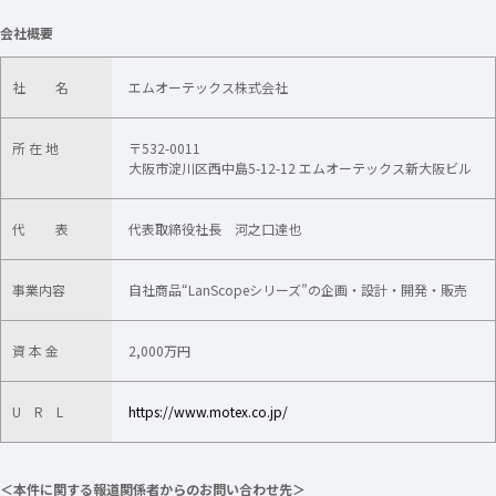
会社概要
社 名
エムオーテックス株式会社
所 在 地
〒532-0011
大阪市淀川区西中島5-12-12 エムオーテックス新大阪ビル
代 表
代表取締役社長 河之口達也
事業内容
自社商品“LanScopeシリーズ”の企画・設計・開発・販売
資 本 金
2,000万円
U R L
https://www.motex.co.jp/
＜本件に関する報道関係者からのお問い合わせ先＞