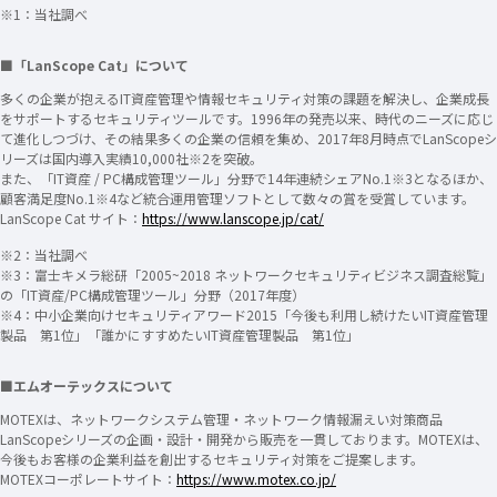
※1：当社調べ
■「LanScope Cat」について
多くの企業が抱えるIT資産管理や情報セキュリティ対策の課題を解決し、企業成長
をサポートするセキュリティツールです。1996年の発売以来、時代のニーズに応じ
て進化しつづけ、その結果多くの企業の信頼を集め、2017年8月時点でLanScopeシ
リーズは国内導入実績10,000社※2を突破。
また、「IT資産 / PC構成管理ツール」分野で14年連続シェアNo.1
※3
となるほか、
顧客満足度No.1
※4
など統合運用管理ソフトとして数々の賞を受賞しています。
LanScope Cat サイト：
https://www.lanscope.jp/cat/
※2：当社調べ
※3：富士キメラ総研「2005~2018 ネットワークセキュリティビジネス調査総覧」
の「IT資産/PC構成管理ツール」分野（2017年度）
※4：中小企業向けセキュリティアワード2015「今後も利用し続けたいIT資産管理
製品 第1位」「誰かにすすめたいIT資産管理製品 第1位」
■エムオーテックスについて
MOTEXは、ネットワークシステム管理・ネットワーク情報漏えい対策商品
LanScopeシリーズの企画・設計・開発から販売を一貫しております。MOTEXは、
今後もお客様の企業利益を創出するセキュリティ対策をご提案します。
MOTEXコーポレートサイト：
https://www.motex.co.jp/