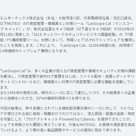
エムオーテックス株式会社（本社：大阪市淀川区、代表取締役社長：河之口達也、
以下MOTEX）のIT資産管理・情報漏えい対策ツール「LanScope Cat（ランスコー
プ キャット）」が、株式会社富士キメラ総研（以下富士キメラ総研）が2018年10
月11日に発表した「2018 ネットワークセキュリティビジネス調査総覧」の「IT資
産 / PC構成管理ツール」分野において、市場シェア35.9％でトップシェアを獲得し
たことを発表します。これにより、「LanScope Cat」は2004年度以来、同市場で
14年連続のトップシェア獲得となります。
“LanScope Cat”は、多くの企業が抱えるIT資産管理や情報セキュリティ対策の課題
を解決し、IT資産管理や操作ログ管理をはじめ、ファイル配布・各種レポートやリ
モートコントロールなど、情報漏えい対策やIT資産管理に必要な機能を搭載してい
ます。
また1996年の発売以来、時代のニーズに応じて進化しつづけ、その結果多くの企業
から信頼をいただき、93%の継続利用率
※1
を誇ります。
今回の結果は、昨今急務とされている標的型攻撃対策のニーズに対して、マルウェ
アが実行される前に検知・隔離を行うだけではなく、流入原因・経路の追跡・特定
を可能にした「プロテクトキャット Powered by Cylance」を提供できたことが、
シェアを伸長させた要因と考えています。今後もMOTEXは、お客様の満足度を高め
ていけるよう、より質の高い製品開発やサービスの提供に努めて参ります。