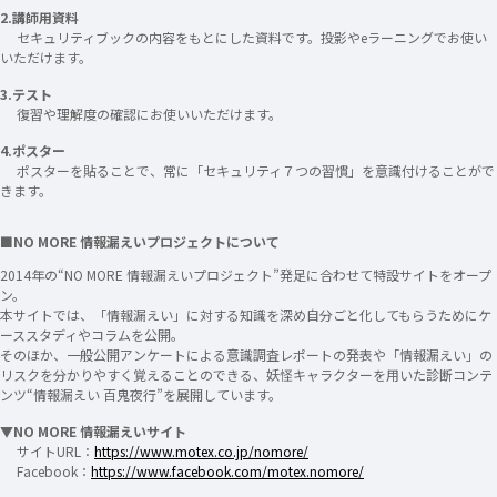
2.講師用資料
セキュリティブックの内容をもとにした資料です。投影やeラーニングでお使い
いただけます。
3.テスト
復習や理解度の確認にお使いいただけます。
4.ポスター
ポスターを貼ることで、常に「セキュリティ７つの習慣」を意識付けることがで
きます。
■NO MORE 情報漏えいプロジェクトについて
2014年の“NO MORE 情報漏えいプロジェクト”発足に合わせて特設サイトをオープ
ン。
本サイトでは、「情報漏えい」に対する知識を深め自分ごと化してもらうためにケ
ーススタディやコラムを公開。
そのほか、一般公開アンケートによる意識調査レポートの発表や「情報漏えい」の
リスクを分かりやすく覚えることのできる、妖怪キャラクターを用いた診断コンテ
ンツ“情報漏えい 百鬼夜行”を展開しています。
▼NO MORE 情報漏えいサイト
サイトURL：
https://www.motex.co.jp/nomore/
Facebook：
https://www.facebook.com/motex.nomore/