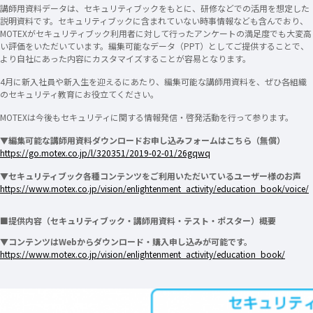
講師用資料データは、セキュリティブックをもとに、研修などでの活用を想定した
説明資料です。セキュリティブックに含まれていない時事情報なども含んでおり、
MOTEXがセキュリティブック利用者に対して行ったアンケートの満足度でも大変高
い評価をいただいています。編集可能なデータ（PPT）としてご提供することで、
より自社にあった内容にカスタマイズすることが容易となります。
4月に新入社員や新入生を迎えるにあたり、編集可能な講師用資料を、ぜひ各組織
のセキュリティ教育にお役立てください。
MOTEXは今後もセキュリティに関する情報発信・啓発活動を行って参ります。
▼編集可能な講師用資料ダウンロードお申し込みフォームはこちら（無償）
https://go.motex.co.jp/l/320351/2019-02-01/26gqwq
▼セキュリティブック各種コンテンツをご利用いただいているユーザー様のお声
https://www.motex.co.jp/vision/enlightenment_activity/education_book/voice/
■提供内容（セキュリティブック・講師用資料・テスト・ポスター）概要
▼コンテンツはWebからダウンロード・購入申し込みが可能です。
https://www.motex.co.jp/vision/enlightenment_activity/education_book/