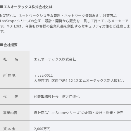
■エムオーテックス株式会社とは
MOTEXは、ネットワークシステム管理・ネットワーク情報漏えい対策商品
LanScope シリーズの企画・設計・開発から販売を一貫して行っているメーカーで
す。MOTEXは、今後もお客様の企業利益を創出するセキュリティ対策をご提案しま
す。
■会社概要
社 名
エムオーテックス株式会社
所 在 地
〒532-0011
大阪市淀川区西中島5-12-12 エムオーテックス新大阪ビル
代 表
代表取締役社長 河之口達也
事業内容
自社商品“LanScopeシリーズ”の企画・設計・開発・販売
資 本 金
2,000万円