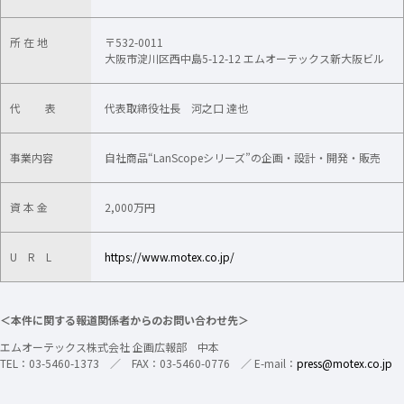
所 在 地
〒532-0011
大阪市淀川区西中島5-12-12 エムオーテックス新大阪ビル
代 表
代表取締役社長 河之口 達也
事業内容
自社商品“LanScopeシリーズ”の企画・設計・開発・販売
資 本 金
2,000万円
U R L
https://www.motex.co.jp/
＜本件に関する報道関係者からのお問い合わせ先＞
エムオーテックス株式会社 企画広報部 中本
TEL：03-5460-1373 ／ FAX：03-5460-0776 ／ E-mail：
press@motex.co.jp