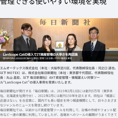
管理できる使いやすい環境を実現
エムオーテックス株式会社（本社：大阪市淀川区、代表取締役社長：河之口 達也、
以下 MOTEX）は、株式会社毎日新聞社（本社：東京都千代田区、代表取締役社
長：丸山 昌宏、以下 毎日新聞社）のIT資産管理・情報漏えい対策ツー
ル“LanScope Cat”の導入事例を発表いたします。
毎日新聞社が発行する「毎日新聞」は、2015年2月12日には創刊5万号（東京本
社、北海道支社発行分）、2022年2月には創刊150年を迎えます。同社は「報道に
近道はない」を合言葉に、国内でも長い歴史を持つ報道機関として、日々さまざま
なジャンルのニュースを発信し続けています。
毎日新聞社では、以前からIT資産管理ツールを利用して、台帳の作成やフォント配
布など一連の業務に利用していましたが、各端末へのツールの展開がうまくできて