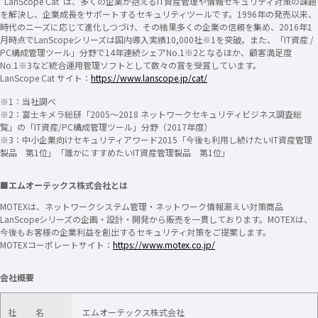
“LanScope Cat”は、多くの企業が抱えるIT資産管理や情報セキュリティ対策の課題
を解決し、企業成長をサポートするセキュリティツールです。1996年の発売以来、
時代のニーズに応じて進化しつづけ、その結果多くの企業の信頼を集め、2016年1
月時点でLanScopeシリーズは国内導入実績10,000社
※1
を突破。また、「IT資産 /
PC構成管理ツール」分野で14年連続シェアNo.1
※2
となるほか、顧客満足度
No.1
※3
など統合運用管理ソフトとして数々の賞を受賞しています。
LanScope Cat サイト：
https://www.lanscope.jp/cat/
※1：当社調べ
※2：富士キメラ総研「2005～2018 ネットワークセキュリティビジネス調査総
覧」の「IT資産/PC構成管理ツール」分野（2017年度）
※3：中小企業向けセキュリティアワード2015「今後も利用し続けたいIT資産管理
製品 第1位」「誰かにすすめたいIT資産管理製品 第1位」
■エムオーテックス株式会社とは
MOTEXは、ネットワークシステム管理・ネットワーク情報漏えい対策商品
LanScopeシリーズの企画・設計・開発から販売を一貫しております。MOTEXは、
今後もお客様の企業利益を創出するセキュリティ対策をご提案します。
MOTEXコーポレートサイト：
https://www.motex.co.jp/
会社概要
社 名
エムオーテックス株式会社