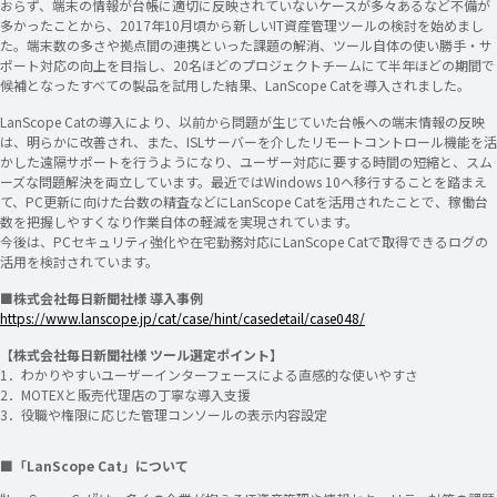
おらず、端末の情報が台帳に適切に反映されていないケースが多々あるなど不備が
多かったことから、2017年10月頃から新しいIT資産管理ツールの検討を始めまし
た。端末数の多さや拠点間の連携といった課題の解消、ツール自体の使い勝手・サ
ポート対応の向上を目指し、20名ほどのプロジェクトチームにて半年ほどの期間で
候補となったすべての製品を試用した結果、LanScope Catを導入されました。
LanScope Catの導入により、以前から問題が生じていた台帳への端末情報の反映
は、明らかに改善され、また、ISLサーバーを介したリモートコントロール機能を活
かした遠隔サポートを行うようになり、ユーザー対応に要する時間の短縮と、スム
ーズな問題解決を両立しています。最近ではWindows 10へ移行することを踏まえ
て、PC更新に向けた台数の精査などにLanScope Catを活用されたことで、稼働台
数を把握しやすくなり作業自体の軽減を実現されています。
今後は、PCセキュリティ強化や在宅勤務対応にLanScope Catで取得できるログの
活用を検討されています。
■株式会社毎日新聞社様 導入事例
https://www.lanscope.jp/cat/case/hint/casedetail/case048/
【株式会社毎日新聞社様 ツール選定ポイント】
1．わかりやすいユーザーインターフェースによる直感的な使いやすさ
2．MOTEXと販売代理店の丁寧な導入支援
3．役職や権限に応じた管理コンソールの表示内容設定
■「LanScope Cat」について