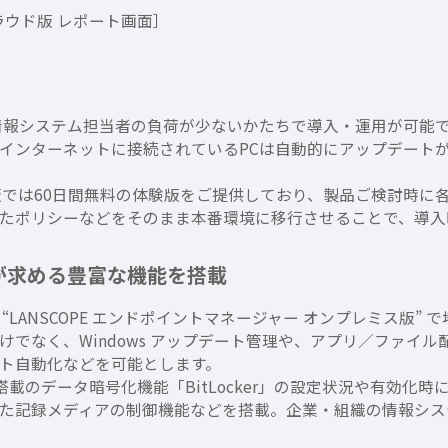
クラウド版 レポート画面］
、情報システム担当者の負荷が少ないかたちで導入・運用が可能
インターネットに接続されているPCは自動的にアップデート
版では60日間無料の体験版をご提供しており、製品ご検討時に
たポリシーなどをそのまま本番環境に移行させることで、導入
が求める豊富な機能を搭載
LANSCOPE エンドポイントマネージャー オンプレミス版”
なく、Windows アップデート管理や、アプリ／ファイル配信
ト自動化などを可能とします。
s 搭載のデータ暗号化機能「BitLocker」の設定状況や有効
った記録メディアの制御機能などを搭載。企業・組織の情報シ