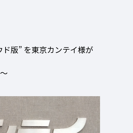
ラウド版” を東京カンテイ様が
献〜