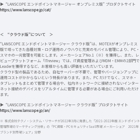
▶ “LANSCOPE エンドポイントマネージャー オンプレミス版” プロダクトサイト
https://www.lanscope.jp/cat/
＜ “クラウド版”について ＞
“LANSCOPE エンドポイントマネージャー クラウド版”は、MOTEXがオンプレミス
版で培ってきた各種対策・ログ運用のノウハウと充実のモバイル管理により、PC・
スマホの一元管理を可能とします。メーカーシェアNo.1（※）を獲得し、また、レ
ビュープラットフォーム「ITreview」では、IT資産管理およびMDM・EMMの2部門で
Leaderを獲得するなど、お客様からも高い評価をいただいています。
クラウド型の製品であるため、自社サーバーが不要で、管理やバージョンアップに
運用コストがかからないという特長があります。また、PC だけでなく、スマホ・
タブレットもまとめて管理する場合や、社内ネットワークに接続されないインター
ネット接続のデバイスをリアルタイムに管理する必要がある場合にご利用いただけ
ます。
▶ “LANSCOPE エンドポイントマネージャー クラウド版” プロダクトサイト
https://www.lanscope.jp/an/
※ 株式会社テクノ・システム・リサーチが2022年3月に発表した「2021-2022年版 エンドポイント
管理市場のマーケティング分析」の「PC資産・PCセキュリティSaaS市場 メーカーシェア 2021年
ブランド別市場シェア」分野