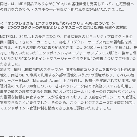
同社には、MDM製品でありながらPC向けの各種機能も充実しており、在宅勤務へ
の対応を含めてPC・スマホの一元管理が可能な点をご評価いただきました。
＜ “オンプレミス版”と“クラウド版”のハイブリッド運用について ＞
● 2つのプロダクトの連携およびビジネスニーズに応じた利用形態への対応
​​​MOTEXは、30年以上の長きにわたり、IT資産管理のセキュリティプロダクトを企
画・開発してきたメーカーとして、自社プロダクト・サービス同士の親和性を第一
に考え、それらの機能強化に取り組んできました。SCSKサービスウェア様には、先
行して導入いただいた“エンドポイントマネージャー オンプレミス版”と、後から導
入いただいた“エンドポイントマネージャー クラウド版”の連携についてご評価いた
だきました。
加えて、同社は間接部門のスタッフが利用する基幹系システムを取り扱う社内の環
境と、同社のBPO事業で利用する外部の環境という2つの環境があり、それらの管
理サーバーをIaaS（Microsoft Azure）上に移行し、仮想化を実施されています。管
理対象のPC約4,000台について、社内ネットワーク内では業務システムを利用し、
事業の顧客の環境である外部環境においてはコールセンターの対応履歴などといっ
た重要な情報を保管するケースが想定されており、より厳密なポリシーでPC管理を
実施できることが要件でした。そのため、こうしたビジネスニーズに柔軟に対応し
てエンドポイント管理体制を構築できる点もご評価いただきました。