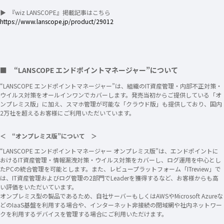
▶ 『wiz LANSCOPE』掲載記事はこちら
https://www.lanscope.jp/product/29012
■ “LANSCOPE エンドポイントマネージャー”について
“LANSCOPE エンドポイントマネージャー”は、組織のIT資産管理・内部不正対策・
ウイルス対策をオールインワンでカバーします。発売当初からご提供している「オ
ンプレミス版」に加え、スマホ管理が可能な「クラウド版」も提供しており、国内
2万社を超えるお客様にご利用いただいています。
＜ “オンプレミス版”について ＞
“LANSCOPE エンドポイントマネージャー オンプレミス版”は、エンドポイントに
おけるIT資産管理・情報漏洩対策・ウイルス対策をカバーし、ログ運用を中心とし
たPCの統合管理を可能とします。また、レビュープラットフォーム「ITreview」で
は、IT資産管理およびログ管理の2部門でLeaderを獲得するなど、お客様からも高
い評価をいただいています。
オンプレミス型の製品であるため、自社サーバーもしくはAWSやMicrosoft Azureな
どのIaaS基盤を利用する場合や、インターネット非接続の閉域網や社内ネットワー
クを利用するデバイスを管理する場合にご利用いただけます。