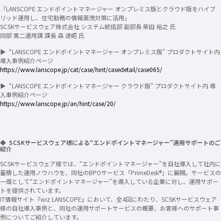
「LANSCOPE エンドポイントマネージャー オンプレミス版とクラウド版をハイブ
リッド運用し、在宅勤務の情報漏洩対策に活用」
SCSKサービスウェア株式会社 システム統括部 副部長 柴田 裕之 氏
同部 第二運用課 課長 森 達昭 氏
▶ “LANSCOPE エンドポイントマネージャー オンプレミス版” プロダクトサイト内
導入事例紹介ページ
https://www.lanscope.jp/cat/case/hint/casedetail/case065/
▶ “LANSCOPE エンドポイントマネージャー クラウド版” プロダクトサイト内 導
入事例紹介ページ
https://www.lanscope.jp/an/hint/case/20/
◆ SCSKサービスウェア様による“エンドポイントマネージャー”運用サポートのご
紹介
SCSKサービスウェア様では、“エンドポイントマネージャー”を自社導入して社内に
蓄積した運用ノウハウを、同社のBPOサービス「PrimeDesk®」に展開。サービスの
一環として“エンドポイントマネージャー”を導入している企業に対し、運用サポー
トを提供されています。
IT情報サイト『wiz LANSCOPE』において、全4回にわたり、SCSKサービスウェア
様の自社導入事例と、同社の運用サポートサービスの概要、お客様へのサポート事
例についてご紹介しています。