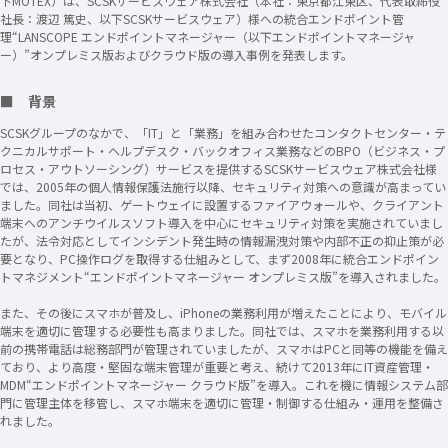
下MOTEX）は、SCSKサービスウェア株式会社（本社：東京都江東区、代表取締役
社長：渡辺 篤史、以下SCSKサービスウェア）様への統合エンドポイント管
理“LANSCOPE エンドポイントマネージャー（以下エンドポイントマネージャ
ー）”オンプレミス版およびクラウド版の導入事例を発表します。
■ 背景
SCSKグループのなかで、「IT」と「業務」を組み合わせたコンタクトセンター・テ
クニカルサポート・ヘルプデスク・バックオフィス業務などのBPO（ビジネス・プ
ロセス・アウトソーシング）サービスを提供するSCSKサービスウェア株式会社様
では、2005年の個人情報保護法施行以降、セキュリティ対策への意識が高まってい
ました。同社は当初、ゲートウェイに設置するファイアウォールや、クライアント
端末へのアンチウイルスソフト導入を中心にセキュリティ対策を実施されていまし
たが、法令対応としてインシデント発生時の情報漏洩対策や内部不正の抑止策が必
要となり、PC操作ログを取得する仕組みとして、まず2008年に統合エンドポイン
トマネジメント“エンドポイントマネージャー オンプレミス版”を導入されました。
また、その後にスマホが普及し、iPhoneの業務利用が増えたことにより、モバイル
端末を適切に管理する必要性も高まりました。同社では、スマホを業務利用する以
前の携帯電話は総務部門が管理されていましたが、スマホはPCと同等の機能を備え
ており、より高度・堅固な端末管理が重要と考え、続けて2013年にIT資産管理・
MDM“エンドポイントマネージャー クラウド版”を導入。これを機に情報システム部
門に管理主体を移管し、スマホ端末を適切に管理・制御する仕組み・運用を整備さ
れました。