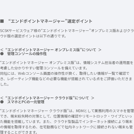
■ “エンドポイントマネージャー”選定ポイント
SCSKサービスウェア様の“エンドポイントマネージャー”オンプレミス版およびクラ
ウド版の選定ポイントは以下の通りです。
＜ “エンドポイントマネージャー オンプレミス版”について ＞
● 管理コンソールの操作性
​​​“エンドポイントマネージャー オンプレミス版”は、情報システム担当者の運用面を
考慮した分かりやすい管理コンソールを備えています。
同社には、Webコンソール画面の操作性が良く、取得したい情報が一覧で確認で
き、レポーティング機能などの必要な機能が搭載されている点をご評価いただきま
した。
＜ “エンドポイントマネージャー クラウド版”について ＞
● スマホとPCの一元管理
​​​“エンドポイントマネージャー クラウド版”は、MDMとして業務利用のスマホを管理
でき、端末紛失時の対策として、位置情報の確認やリモートロック・ワイプといっ
た機能を搭載しています。また、クラウド型製品でインターネット接続により端末
の情報を取得するため、在宅勤務などで社内ネットワークに接続されない端末も管
理することができます。