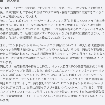
■ 導入効果
SCSKサービスウェア様では、“エンドポイントマネージャー オンプレミス版”導入
後、法令対応として求められる操作ログの取得・保存が定期的に実施できているこ
とをご確認いただいています。
特に、“エンドポイントマネージャー オンプレミス版”に搭載しているさまざまな機
能のうち、USBメモリーなどの記録メディアの利用を管理する「デバイス制御機
能」を有効活用いただいており、社内ルールで使用が認められているデバイス以外
の接続を制限して、私物の記録メディアやスマホなどを業務PCに接続できないよう
設定いただき、情報漏洩対策にお役立ていただいています。
また、“エンドポイントマネージャー クラウド版”については、導入当初は業務利用
のスマホを管理するMDMとして利用されていましたが、その後、同社で在宅勤務の
仕組みが整備されると、PCの利用環境が社内ネットワーク外に移行することとなっ
たため、現在は在宅勤務用の持ち出しPC（Windows）の管理にもご活用いただい
ています。
同社では、在宅勤務用の持ち出しPCは、オフィス自席のPCの画面転送方式のリモ
ートデスクトップを採用しており、自席PCには“エンドポイントマネージャー オン
プレミス版”のエージェントを、持ち出しPCには“エンドポイントマネージャー ク
ラウド版”のエージェントをそれぞれインストールし、ハイブリッド型の運用を実
現されています。そして、持ち出しPCについては“エンドポイントマネージャー ク
ラウド版”を活用し、業務に必要なアプリを正しくインストールしているか、不要
なアプリをインストールして使用していないかを監査チェックするための情報取得
や、位置情報確認・リモートロックといった端末の紛失対策にお役立ていただいて
います。