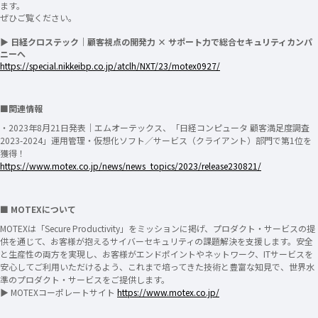
ます。
ぜひご覧ください。
▶ 日経クロステック｜顧客視点の開発力 × サポート力で総合セキュリティカンパ
ニーへ
https://special.nikkeibp.co.jp/atclh/NXT/23/motex0927/
■関連情報
・2023年8月21日発表｜エムオーテックス、「日経コンピュータ 顧客満足度調査
2023-2024」運用管理・仮想化ソフト／サービス（クライアント）部門で第1位を
獲得！
https://www.motex.co.jp/news/news_topics/2023/release230821/
■ MOTEXについて
MOTEXは「Secure Productivity」をミッションに掲げ、プロダクト・サービスの提
供を通じて、お客様が抱えるサイバーセキュリティの課題解決を支援します。安全
と生産性の両方を実現し、お客様がエンドポイントやネットワーク、ITサービスを
安心してご利用いただけるよう、これまで培ってきた技術と豊富な知見で、世界水
準のプロダクト・サービスをご提供します。
▶ MOTEXコーポレートサイト
https://www.motex.co.jp/