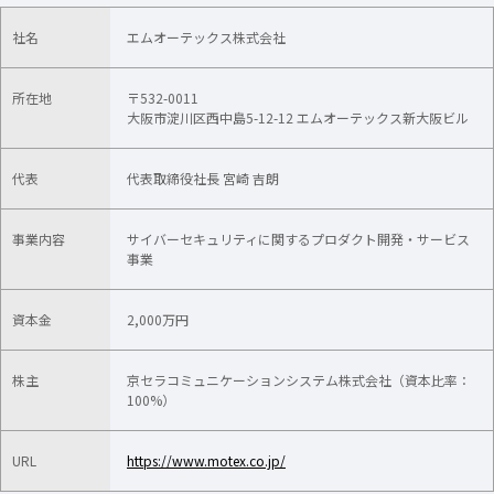
社名
エムオーテックス株式会社
所在地
〒532-0011
大阪市淀川区西中島5-12-12 エムオーテックス新大阪ビル
代表
代表取締役社長 宮崎 吉朗
事業内容
サイバーセキュリティに関するプロダクト開発・サービス
事業
資本金
2,000万円
株主
京セラコミュニケーションシステム株式会社（資本比率：
100%）​
URL
https://www.motex.co.jp/