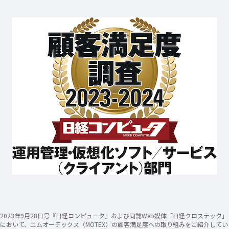
2023年9月28日号『日経コンピュータ』および同誌Web媒体「日経クロステック」
において、エムオーテックス（MOTEX）の顧客満足度への取り組みをご紹介してい