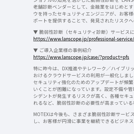
老舗診断ベンダーとして、金融業をはじめとす
ウを持ったセキュリティエンジニアが、お客様
ポートを提供することで、発見されたリスクへ
▼ 脆弱性診断（セキュリティ診断）サービス
https://www.lanscope.jp/professional-service
▼ ご導入企業様の事例紹介
https://www.lanscope.jp/case/?product=pfs
特に昨今は、DX推進やテレワーク／ハイブリ
おけるクラウドサービスの利用が一般化しました。一方
セキュリティ強化のためのアップデートが頻繁
いくことが困難になっています。設定不備や管
シデントが発生するリスクが高く、各種セキュ
れるなど、脆弱性診断の必要性が高まっている
MOTEXは今後も、さまざま脆弱性診断サー
し、お客様が円滑に事業を継続できるビジネス