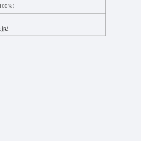
00％）
.jp/