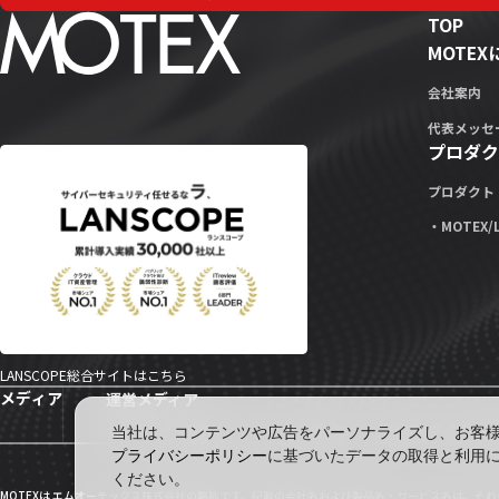
TOP
MOTE
会社案内
代表メッセ
プロダク
プロダクト
・MOTEX/
LANSCOPE総合サイトはこちら
メディア
運営メディア
セキュリティ情報サイト「wiz LANCOPE」
会社ブログ「MOTEX
当社は、コンテンツや広告をパーソナライズし、お客様の
プライバシーポリシー
に基づいたデータの取得と利用
ください。
MOTEXは エムオーテックス株式会社の略称です。記載の会社名および製品名・サービス名は、そ