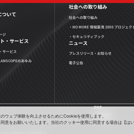
社会への取り組み
Xについて
社会への取り組み
・NO MORE 情報漏洩 2050 プロジェク
ージ
・セキュリティブック
ト・サービス
ニュース
・サービス
プレスリリース・お知らせ
LANSCOPEのあゆみ
電子公告
SNS
公式note」
技術ブログ「MOTEX TECH BLOG」
ウェブ体験を向上させるためにCookieを使用します。
に同意をお願いいたします。当社のクッキー使用に同意する場合は【は
れぞれ各社の商標または登録商標です。