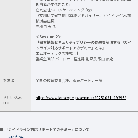
担当者がすべきこと」
合同会社KUコンサルティング 代表
（文部科学省学校DX戦略アドバイザー、ガイドライン改訂
検討会座長）
高橋 邦夫 氏
＜Session 2＞
「教育情報セキュリティポリシーの課題を解決する『ガイ
ドライン対応サポートアカデミー』とは」
エムオーテックス株式会社
営業企画部 パートナー推進課 副課長 飯田 康之
対象者
全国の教育委員会様、販売パートナー様
お申し込み
https://www.lanscope.jp/seminar/20251031_19396/
URL
■ 「ガイドライン対応サポートアカデミー」について