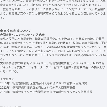
リティポリシーは、文部科学省のガイドラインをそのまま準用するのでなく、各教
育委員会が中心になって自分達に合ったものへと仕上げていく必要があります。
「教育情報セキュリティポリシーに関するガイドライン対策パッケージ」の活用に
より、教職員が安心・安全に情報資産を扱えるようになることを切に願っておりま
す。
● 高橋 邦夫 氏について
合同会社KUコンサルティング 代表
豊島区役所に29年間勤務。情報管理課長やCISOを務める。総務省での地方公共団
体向けの情報セキュリティ対策支援や豊島区での教育ICT整備の実績を請われて平成
28年より豊島区職員でありながら、文部科学省が教育情報セキュリティポリシーガ
イドラインを策定する際に副主査を務める。平成30年に区役所を退職し、フリーの
コンサルタントに。令和のガイドライン改定においては、検討会の座長を担ってい
る。
文部科学省学校DX戦略アドバイザー、総務省地域情報化アドバイザー、J-LIS情報
セキュリティ支援コーディネーターなど、省庁と自治体・教育委員会との橋渡し役
となっている。
＜受賞歴＞
2015年 総務省情報化促進貢献個人等表彰において総務大臣賞受賞
2022年 情報通信月間記念式典において総務大臣表彰受賞
2024年 情報セキュリティ大学院大学より情報セキュリティ文化賞受賞