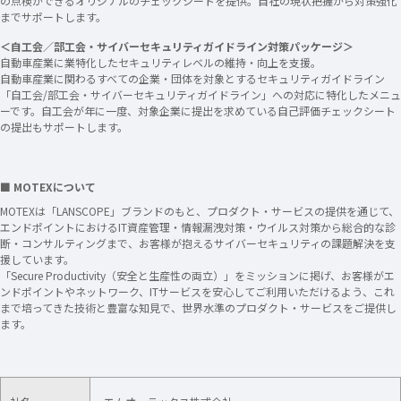
の点検ができるオリジナルのチェックシートを提供。自社の現状把握から対策強化
までサポートします。
＜自工会／部工会・サイバーセキュリティガイドライン対策パッケージ＞
自動車産業に業特化したセキュリティレベルの維持・向上を支援。
自動車産業に関わるすべての企業・団体を対象とするセキュリティガイドライン
「自工会/部工会・サイバーセキュリティガイドライン」への対応に特化したメニュ
ーです。自工会が年に一度、対象企業に提出を求めている自己評価チェックシート
の提出もサポートします。
■ MOTEXについて
MOTEXは「LANSCOPE」ブランドのもと、プロダクト・サービスの提供を通じて、
エンドポイントにおけるIT資産管理・情報漏洩対策・ウイルス対策から総合的な診
断・コンサルティングまで、お客様が抱えるサイバーセキュリティの課題解決を支
援しています。
「Secure Productivity（安全と生産性の両立）」をミッションに掲げ、お客様がエ
ンドポイントやネットワーク、ITサービスを安心してご利用いただけるよう、これ
まで培ってきた技術と豊富な知見で、世界水準のプロダクト・サービスをご提供し
ます。