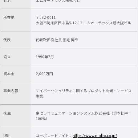
社名
エムオーテックス株式会社
所在地
〒532-0011
大阪市淀川区西中島5-12-12 エムオーテックス新大阪ビル
代表
代表取締役社長 徳毛 博幸
設立
1990年7月
資本金
2,000万円
事業内容
サイバーセキュリティに関するプロダクト開発・サービス
事業
株主
京セラコミュニケーションシステム株式会社（資本比率：
100%）​
URL
コーポレートサイト：
https://www.motex.co.jp/