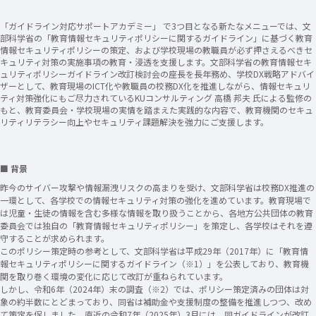
「ガイドライン対応サポートアカデミー」 で3つ目となる新たなメニューでは、文
部科学省の「教育情報セキュリティポリシーに関するガイドライン」に基づく教育
情報セキュリティポリシーの策定、および学校現場の教職員が必ず押さえるべきセ
キュリティ対策の実施事項の教育・浸透を支援します。文部科学省の教育情報セキ
ュリティポリシーガイドライン改訂検討会の座長を長年務め、学校DX戦略アドバイ
ザーとして、教育現場のICT化や教職員の校務DX化を推進しながら、情報セキュリ
ティ対策強化にもご尽力されているKUコンサルティング 高橋 邦夫 氏による監修の
もと、教育委員会・学校現場の実情を踏まえた実践的な内容で、教育機関のセキュ
リティリテラシー向上やセキュリティ課題解決を強力にご支援します。
■ 背景
昨今のサイバー攻撃や情報漏洩リスクの高まりを受け、文部科学省は校務DX推進の
一環として、各学校での情報セキュリティ対策の強化を進めています。教育現場で
は児童・生徒の情報を含む多様な情報を取り扱うことから、各地方公共団体の教育
委員会では独自の「教育情報セキュリティポリシー」を策定し、各学校はそれを遵
守することが求められます。
このポリシー策定時の参考として、文部科学省は平成29年（2017年）に「教育情
報セキュリティポリシーに関するガイドライン（※1）」を公表しており、教育機
関を取り巻く環境の変化に応じて改訂が重ねられています。
しかし、令和6年（2024年）末の調査（※2）では、ポリシー策定済みの団体は対
象の約半数にとどまっており、同省は補助金や支援制度の整備を推進しつつ、改め
て策定を促しました。直近の令和7年（2025年）3月には、同ガイドラインが改訂