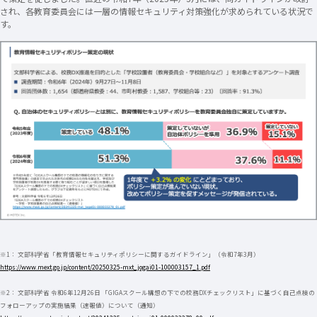
され、各教育委員会には一層の情報セキュリティ対策強化が求められている状況で
す。
※1： 文部科学省「教育情報セキュリティポリシーに関するガイドライン」（令和7年3月）
https://www.mext.go.jp/content/20250325-mxt_jogai01-100003157_1.pdf
※2： 文部科学省 令和6年12月26日 「GIGAスクール構想の下での校務DXチェックリスト」に基づく自己点検の
フォローアップの実施結果（速報値）について（通知）