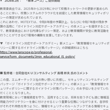
2026年2月： 「標準コース」ご提供開始
教育委員会では、2025年から2029年にかけて校務ネットワークの更新が進められ
ることに伴い、校務システムのクラウド化を前提とした教育情報セキュリティポリ
シーの策定が求められています。
これにあわせ、MOTEXでは、令和8年度の予算計上、ならびに令和7年度の残余予
算の活用に「ガイドライン対応サポートアカデミー」の本メニューを提供すること
で、教育委員会における円滑なポリシー策定、および教育機関が安全に教育活動を
行うことができるICT環境の構築を支援してまいります。
▼ 「ガイドライン対応サポートアカデミー」新メニュー「教育情報セキュリティポ
リシーに関するガイドライン対策パッケージ」の詳細資料はこちら
https://www.lanscope.jp/professional-
service/form_documents/3min_educational_IS_policy/
■ 監修者：合同会社ＫＵコンサルティング 高橋 邦夫 氏のコメント
この度、エムオーテックス社の熱い想いに共感し、セキュリティコンサルティング
パッケージ「ガイドライン対応サポートアカデミー」の新メニュー「教育情報セキ
ュリティポリシーに関するガイドライン対策パッケージ」のお手伝いをさせていた
だくこととなりました。
教育現場において情報資産を守り、活用することは、将来を担う子ども達に情報活
用能力やITリテラシーを身に付けさせるという重要な任務につながります。各学校
がそれぞれ特色を持つように、情報セキュリティのルールブックである情報セキュ