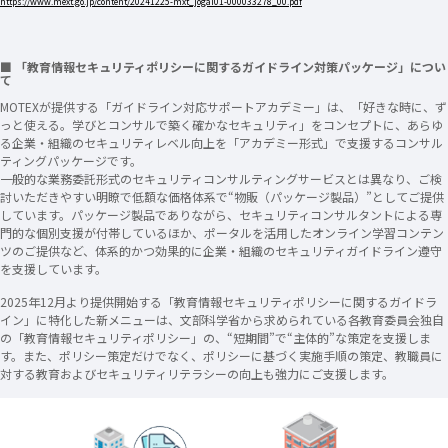
https://www.mext.go.jp/content/20241225-mxt_jogai01-000033278_00.pdf
■ 「教育情報セキュリティポリシーに関するガイドライン対策パッケージ」につい
て
MOTEXが提供する「ガイドライン対応サポートアカデミー」は、「好きな時に、ず
っと使える。学びとコンサルで築く確かなセキュリティ」をコンセプトに、あらゆ
る企業・組織のセキュリティレベル向上を「アカデミー形式」で支援するコンサル
ティングパッケージです。
一般的な業務委託形式のセキュリティコンサルティングサービスとは異なり、ご検
討いただきやすい明瞭で低額な価格体系で“物販（パッケージ製品）”としてご提供
しています。パッケージ製品でありながら、セキュリティコンサルタントによる専
門的な個別支援が付帯しているほか、ポータルを活用したオンライン学習コンテン
ツのご提供など、体系的かつ効果的に企業・組織のセキュリティガイドライン遵守
を支援しています。
2025年12月より提供開始する「教育情報セキュリティポリシーに関するガイドラ
イン」に特化した新メニューは、文部科学省から求められている各教育委員会独自
の「教育情報セキュリティポリシー」の​、“短期間”で“主体的”な策定を支援しま
す。また、ポリシー策定だけでなく、ポリシーに基づく実施手順の策定、教職員に
対する​教育およびセキュリティリテラシーの向上も強力にご支援します。​