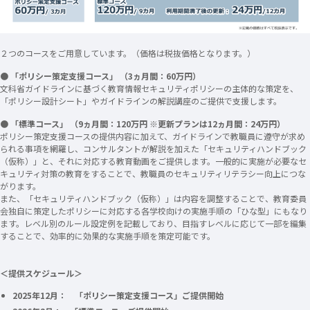
２つのコースをご用意しています。（価格は税抜価格となります。）
● 「ポリシー策定支援コース」 （3ヵ月間：60万円）
文科省ガイドラインに基づく教育情報セキュリティポリシーの主体的な策定を、
「ポリシー設計シート」やガイドラインの解説講座のご提供で支援します。​
● 「標準コース」 （9ヵ月間：120万円 ※更新プランは12ヵ月間：24万円）
ポリシー策定支援コースの提供内容に加えて、ガイドラインで教職員に遵守が求め
られる事項を網羅し、コンサルタントが解説を加えた「セキュリティハンドブック
（仮称）」と、それに対応する教育動画をご提供します。一般的に実施が必要なセ
キュリティ対策の教育をすることで、教職員のセキュリティリテラシー向上につな
がります。​
また、「セキュリティハンドブック（仮称）」は内容を調整することで、教育委員
会独自に策定したポリシーに対応する各学校向けの実施手順の「ひな型」にもなり
ます。​レベル別のルール設定例を記載しており、目指すレベルに応じて一部を編集
することで、効率的に効果的な実施手順を策定可能です。​
＜提供スケジュール＞
2025年12月： 「ポリシー策定支援コース」ご提供開始