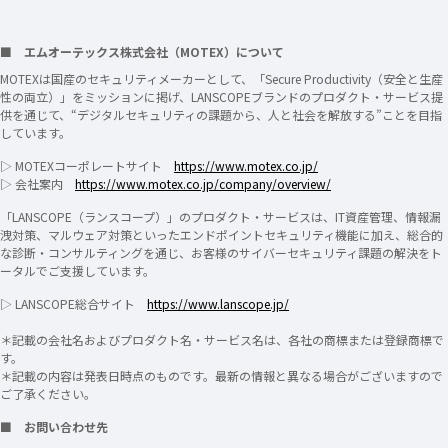
■ エムオーテックス株式会社（MOTEX）について
MOTEXは国産のセキュリティメーカーとして、「Secure Productivity（安全と生産
性の両立）」をミッションに掲げ、LANSCOPEブランドのプロダクト・サービス提
供を通じて、“デジタルセキュリティの課題から、人と社会を解放する”ことを目指
しています。
▷ MOTEXコーポレートサイト
https://www.motex.co.jp/
▷ 会社案内
https://www.motex.co.jp/company/overview/
「LANSCOPE（ランスコープ）」のプロダクト・サービスは、IT資産管理、情報漏
洩対策、マルウェア対策といったエンドポイントセキュリティ機能に加え、総合的
な診断・コンサルティングを通じ、お客様のサイバーセキュリティ課題の解決をト
ータルでご支援しています。
▷ LANSCOPE総合サイト
https://www.lanscope.jp/
＊記載の会社名およびプロダクト名・サービス名は、各社の商標または登録商標で
す。
＊記載の内容は発表日時点のものです。最新の情報と異なる場合がございますので
ご了承ください。
■ お問い合わせ先