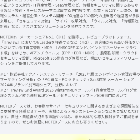
不正アクセス対策・IT資産管理・SaaS管理など、情報セキュリティに関するあらゆ
る製品・技術・サービスが一堂に出展する専門展です。企業・官公庁・団体の、情
報システム・経営企画・システム開発・DX推進などの部門の担当者や経営者が多数
来場し、「セキュリティ対策」「サイバー攻撃対策」「ウィルス対策」「情報漏洩
対策」など、さまざまなソリューションを発見できます。
MOTEXは、メーカーシェアNo.1（※1）を獲得し、レビュープラットフォーム
『ITreview』においてもLeaderを獲得するなど（※2）、お客様からも高い評価をい
ただいているIT資産管理・MDM「LANSCOPE エンドポイントマネージャー クラウ
ド版」をはじめ、AIアンチウイルス（EPP・EDR・MDR）、脆弱性診断・クラウド
セキュリティ診断、Microsoft 365監査ログ管理など、幅広いセキュリティソリュー
ションをご提供しております。
※1：株式会社テクノ・システム・リサーチ 「2025年版 エンドポイント管理市場の
マーケティング分析」の「PC 資産・PC セキュリティSaaS市場 メーカー シェア
2024年 ブランド別市場シェア」分野において
※2：ITreview Grid Award 2026 WinterのMDMツール／IT資産管理ツール／ログ管
理システム／統合運用管理ツール／セキュリティソフト／EDR部門において
MOTEXブースでは、お客様のサイバーセキュリティに関するさまざまな課題解決を
ご支援する各種セミナーや、実機によるデモンストレーションなどをご覧いただけ
ます。自社・自組織が抱える課題やお悩み、また具体的な導入検討までご相談を承
りますので、ぜひお気軽にMOTEXブースにお立ち寄りください。