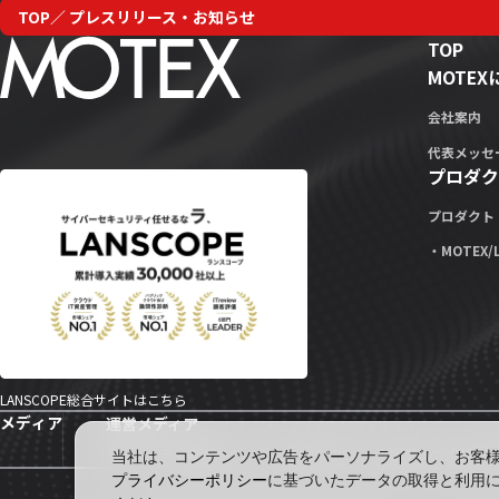
TOP
プレスリリース・お知らせ
TOP
MOTE
会社案内
代表メッセ
プロダク
プロダクト
・MOTEX/
LANSCOPE総合サイトはこちら
メディア
運営メディア
セキュリティ情報サイト「wiz LANCOPE」
会社ブログ「MOTEX
当社は、コンテンツや広告をパーソナライズし、お客様の
プライバシーポリシー
に基づいたデータの取得と利用