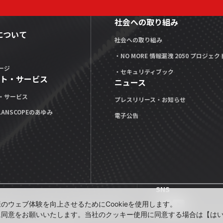
社会への取り組み
Xについて
社会への取り組み
・NO MORE 情報漏洩 2050 プロジェク
ージ
・セキュリティブック
ト・サービス
ニュース
・サービス
プレスリリース・お知らせ
LANSCOPEのあゆみ
電子公告
SNS
公式note」
技術ブログ「MOTEX TECH BLOG」
ウェブ体験を向上させるためにCookieを使用します。
に同意をお願いいたします。当社のクッキー使用に同意する場合は【は