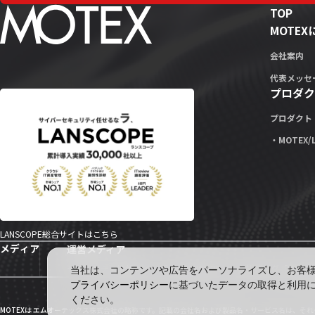
TOP
MOTE
会社案内
代表メッセ
プロダク
プロダクト
・MOTEX/
LANSCOPE総合サイトはこちら
メディア
運営メディア
セキュリティ情報サイト「wiz LANCOPE」
会社ブログ「MOTEX
当社は、コンテンツや広告をパーソナライズし、お客様の
プライバシーポリシー
に基づいたデータの取得と利用
ください。
MOTEXは エムオーテックス株式会社の略称です。記載の会社名および製品名・サービス名は、そ