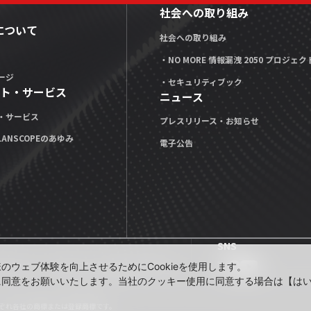
社会への取り組み
Xについて
社会への取り組み
・NO MORE 情報漏洩 2050 プロジェク
ージ
・セキュリティブック
ト・サービス
ニュース
・サービス
プレスリリース・お知らせ
LANSCOPEのあゆみ
電子公告
SNS
公式note」
技術ブログ「MOTEX TECH BLOG」
ウェブ体験を向上させるためにCookieを使用します。
に同意をお願いいたします。当社のクッキー使用に同意する場合は【は
れぞれ各社の商標または登録商標です。