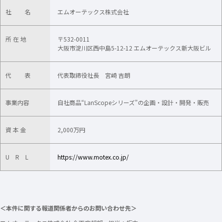
社 名
エムオーテックス株式会社
所 在 地
〒532-0011
大阪市淀川区西中島5-12-12 エムオーテックス新大阪ビル
代 表
代表取締役社長 宮崎 吉朗
事業内容
自社商品“LanScopeシリーズ”の企画・設計・開発・販売
資 本 金
2,000万円
U R L
https://www.motex.co.jp/
＜本件に関する報道関係者からのお問い合わせ先＞