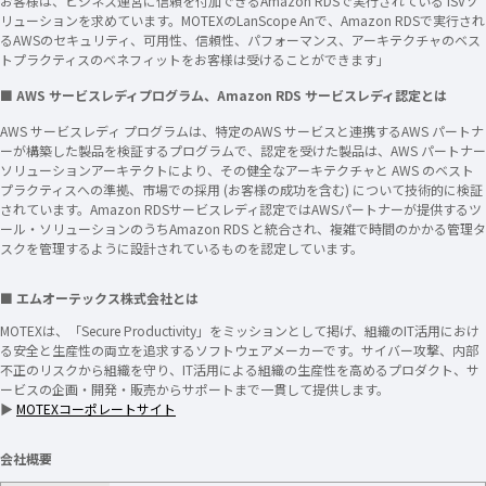
お客様は、ビジネス運営に信頼を付加できるAmazon RDSで実行されている ISVソ
リューションを求めています。MOTEXのLanScope Anで、Amazon RDSで実行され
るAWSのセキュリティ、可用性、信頼性、パフォーマンス、アーキテクチャのベス
トプラクティスのベネフィットをお客様は受けることができます」
■ AWS サービスレディプログラム、Amazon RDS サービスレディ認定とは
AWS サービスレディ プログラムは、特定のAWS サービスと連携するAWS パートナ
ーが構築した製品を検証するプログラムで、認定を受けた製品は、AWS パートナー
ソリューションアーキテクトにより、その健全なアーキテクチャと AWS のベスト
プラクティスへの準拠、市場での採用 (お客様の成功を含む) について技術的に検証
されています。Amazon RDSサービスレディ認定ではAWSパートナーが提供するツ
ール・ソリューションのうちAmazon RDS と統合され、複雑で時間のかかる管理タ
スクを管理するように設計されているものを認定しています。
■ エムオーテックス株式会社とは
MOTEXは、「Secure Productivity」をミッションとして掲げ、組織のIT活用におけ
る安全と生産性の両立を追求するソフトウェアメーカーです。サイバー攻撃、内部
不正のリスクから組織を守り、IT活用による組織の生産性を高めるプロダクト、サ
ービスの企画・開発・販売からサポートまで一貫して提供します。
▶
MOTEXコーポレートサイト
会社概要