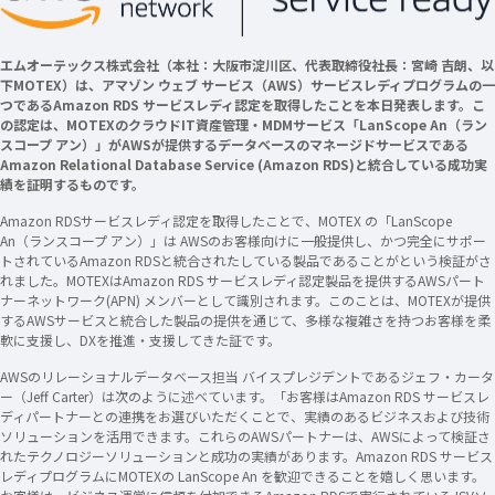
エムオーテックス株式会社（本社：大阪市淀川区、代表取締役社長：宮崎 吉朗、以
下MOTEX）は、アマゾン ウェブ サービス（AWS）サービスレディプログラムの一
つであるAmazon RDS サービスレディ認定を取得したことを本日発表します。こ
の認定は、MOTEXのクラウドIT資産管理・MDMサービス「LanScope An（ラン
スコープ アン）」がAWSが提供するデータベースのマネージドサービスである
Amazon Relational Database Service (Amazon RDS)と統合している成功実
績を証明するものです。
Amazon RDSサービスレディ認定を取得したことで、MOTEX の「LanScope
An（ランスコープ アン）」は AWSのお客様向けに一般提供し、かつ完全にサポー
トされているAmazon RDSと統合されたしている製品であることがという検証がさ
れました。MOTEXはAmazon RDS サービスレディ認定製品を提供するAWSパート
ナーネットワーク(APN) メンバーとして識別されます。このことは、MOTEXが提供
するAWSサービスと統合した製品の提供を通じて、多様な複雑さを持つお客様を柔
軟に支援し、DXを推進・支援してきた証です。
AWSのリレーショナルデータベース担当 バイスプレジデントであるジェフ・カータ
ー（Jeff Carter）は次のように述べています。「お客様はAmazon RDS サービスレ
ディパートナーとの連携をお選びいただくことで、実績のあるビジネスおよび技術
ソリューションを活用できます。これらのAWSパートナーは、AWSによって検証さ
れたテクノロジーソリューションと成功の実績があります。Amazon RDS サービス
レディプログラムにMOTEXの LanScope An を歓迎できることを嬉しく思います。