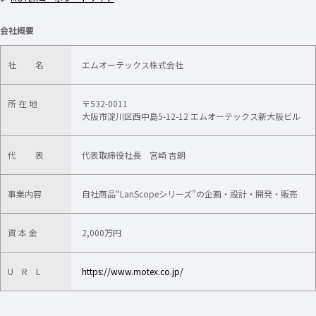
会社概要
社 名
エムオーテックス株式会社
所 在 地
〒532-0011
大阪市淀川区西中島5-12-12 エムオーテックス新大阪ビル
代 表
代表取締役社長 宮崎 吉朗
事業内容
自社商品“LanScopeシリーズ”の企画・設計・開発・販売
資 本 金
2,000万円
U R L
https://www.motex.co.jp/