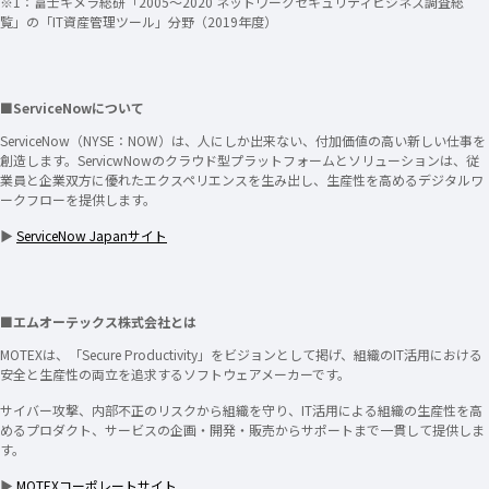
※1：富士キメラ総研「2005～2020 ネットワークセキュリティビジネス調査総
覧」の「IT資産管理ツール」分野（2019年度）
■ServiceNowについて
ServiceNow（NYSE：NOW）は、人にしか出来ない、付加価値の高い新しい仕事を
創造します。ServicwNowのクラウド型プラットフォームとソリューションは、従
業員と企業双方に優れたエクスペリエンスを生み出し、生産性を高めるデジタルワ
ークフローを提供します。
▶
ServiceNow Japanサイト
■エムオーテックス株式会社とは
MOTEXは、「Secure Productivity」をビジョンとして掲げ、組織のIT活用における
安全と生産性の両立を追求するソフトウェアメーカーです。
サイバー攻撃、内部不正のリスクから組織を守り、IT活用による組織の生産性を高
めるプロダクト、サービスの企画・開発・販売からサポートまで一貫して提供しま
す。
▶
MOTEXコーポレートサイト