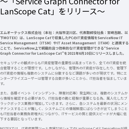
～「Service Graph Connector for
LanScope Cat」をリリース～
エムオーテックス株式会社（本社：大阪市淀川区、代表取締役社長：宮崎吉朗、以
下MOTEX）は、LanScope Catで収集したPCのIT資産情報をServiceNow IT
Service Management（ITSM）やIT Asset Management（ITAM）と連携する
ことで、ServiceNow上で網羅的且つ効率的なIT資産管理ができる“Service
Graph Connector for LanScope Cat”を2021年6月10日にリリースしました。
セキュリティの観点からもIT資産管理の重要性は高まっており、全てのIT資産を統
合管理することが理想です。しかしながら、管理外のIT資産が存在したり、管理下
のIT資産の情報も複数のシステムに分散するなど課題が多いのが現状です。特にエ
ンタープライズユーザーは管理する台数が多いことから、IT担当者を悩ましていま
す。
また、各種イベント（インシデント、障害対応等）発生時には、複数のシステムか
ら情報を確認する必要があり、IT担当者の勘と経験が重要となる為、属人化したブ
ラックボックス業務が増加していきます。さらに、各システムを最新の状況にメン
テナンスすることが難しく、システムごとの情報鮮度にばらつきが出てしまうこと
もIT担当者の業務負荷増大につながり、ITサービスの質と提供スピードが大幅に低
下する要因となっています。
MOTEXでは、IT資産管理ツール市場TOPシェアのLanScope CatとServiceNowが提