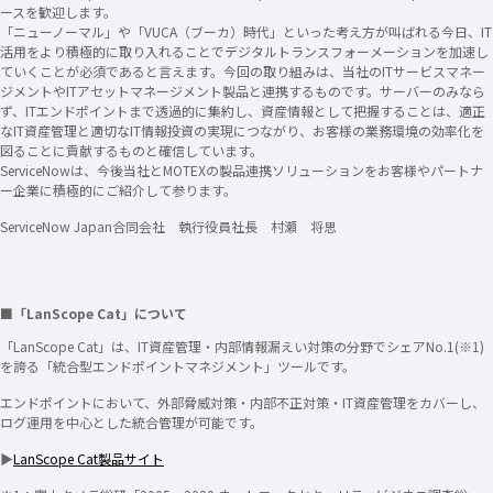
ースを歓迎します。
「ニューノーマル」や「VUCA（ブーカ）時代」といった考え方が叫ばれる今日、IT
活用をより積極的に取り入れることでデジタルトランスフォーメーションを加速し
ていくことが必須であると言えます。今回の取り組みは、当社のITサービスマネー
ジメントやITアセットマネージメント製品と連携するものです。サーバーのみなら
ず、ITエンドポイントまで透過的に集約し、資産情報として把握することは、適正
なIT資産管理と適切なIT情報投資の実現につながり、お客様の業務環境の効率化を
図ることに貢献するものと確信しています。
ServiceNowは、今後当社とMOTEXの製品連携ソリューションをお客様やパートナ
ー企業に積極的にご紹介して参ります。
ServiceNow Japan合同会社 執行役員社長 村瀬 将思
■「LanScope Cat」について
「LanScope Cat」は、IT資産管理・内部情報漏えい対策の分野でシェアNo.1(※1)
を誇る「統合型エンドポイントマネジメント」ツールです。
エンドポイントにおいて、外部脅威対策・内部不正対策・IT資産管理をカバーし、
ログ運用を中心とした統合管理が可能です。
▶
LanScope Cat製品サイト