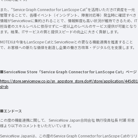
また、“Service Graph Connector for LanScope Cat”を活用いただきIT資産を一元
管理することで、各種イベント（インシデント、障害対応等）発生時に確認すべき
情報がServiceNowに集約されることで、情報鮮度も高い状況が維持できるため、IT
担当者のスキルレベルに依存せずに一定以上のレベルのサービス提供が可能となり
ます。結果、ITサービスの質と提供スピードの向上に大きく貢献します。
MOTEXは今後もLanScope CatとServiceNowとの更なる機能連携を推進すること
で、お客様への新たな価値を創造し企業の働き方改革・デジタル化を支援します。
■ServiceNow Store「Service Graph Connector for LanScope Cat」ページ
https://store.servicenow.co.jp/sn_appstore_store.do#!/store/application/44
sl=sh
■エンドース
この度の機能連携に関して、 ServiceNow Japan合同会社 執行役員社長 村瀬 将思
様より以下のコメントをいただいています。
ServiceNow Japanは、この度のService Graph Connector for LanScope Catのリリ