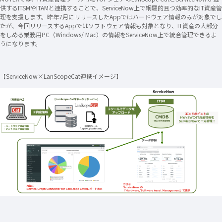
供するITSMやITAMと連携することで、ServiceNow上で網羅的且つ効率的なIT資産管
理を支援します。昨年7月にリリースしたAppではハードウェア情報のみが対象でし
たが、今回リリースするAppではソフトウェア情報も対象となり、IT資産の大部分
をしめる業務用PC（Windows/ Mac）の情報をServiceNow上で統合管理できるよ
うになります。
【ServiceNow×LanScopeCat連携イメージ】