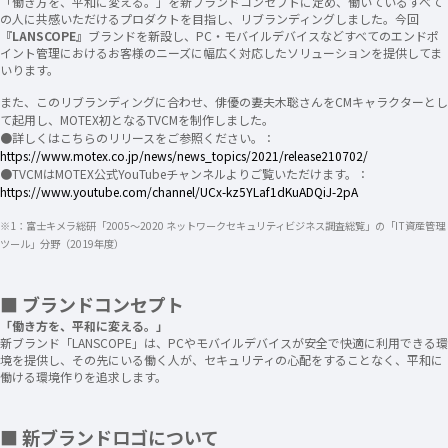
「働き方を、平和に変える。」を新ブランドコンセプトに定め、働いているすべて
の人に共感いただけるプロダクトを目指し、リブランディングしました。今回
『LANSCOPE』
ブランドを新設し、​PC・モバイルデバイスなどすべてのエンドポ
イント管理におけるお客様のニーズに幅広く対応したソリューションを提供してま
いります。
また、このリブランディングに合わせ、俳優の妻夫木聡さんをCMキャラクターとし
て起用し、MOTEX初となるTVCMを制作しました。
●詳しくはこちらのリリースをご参照ください。：
https://www.motex.co.jp/news/news_topics/2021/release210702/
●TVCMはMOTEX公式YouTubeチャンネルよりご覧いただけます。：
https://www.youtube.com/channel/UCx-kz5YLaf1dKuADQiJ-2pA
※1：富士キメラ総研「2005～2020 ネットワークセキュリティビジネス調査総覧」の「IT資産管理
ツール」分野（2019年度）
■ ブランドコンセプト
「働き方を、平和に変える。」
新ブランド「LANSCOPE」は、PCやモバイルデバイスが安全で快適に利用できる環
境を提供し、その先にいる働く人が、セキュリティの心配をすることなく、平和に
働ける環境作りを追求します。
■ 新ブランドロゴについて