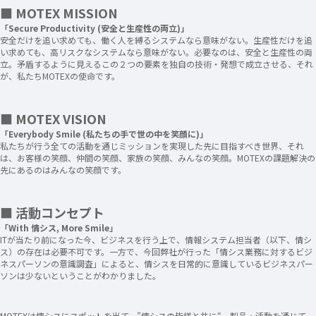
■ MOTEX MISSION
「Secure Productivity (安全と生産性の両立)」
安全だけを追い求めても、働く人を縛るシステムなら意味がない。生産性だけを追
い求めても、高リスクなシステムなら意味がない。必要なのは、安全と生産性の両
立。矛盾するように見えるこの２つの要素を独自の技術・発想で成立させる、それ
が、私たちMOTEXの使命です。
■ MOTEX VISION
「Everybody Smile (私たちの手で世の中を笑顔に)」
私たちが行う全ての活動を通じミッションを実現した先に目指すべき世界、それ
は、お客様の笑顔、仲間の笑顔、家族の笑顔、みんなの笑顔​。MOTEXの課題解決の
先にあるのはみんなの笑顔です。​
■ 活動コンセプト
「With 情シス, More Smile」
ITが当たり前になった今、ビジネスを行う上で、情報システム担当者（以下、情シ
ス）の存在は必要不可です。一方で、今回弊社が行った「情シス業務に対するビジ
ネスパーソンの意識調査」によると、情シスを日常的に意識しているビジネスパー
ソンは少ないということがわかりました。
MOTEXは情シスにスポットを当て、”情シスの皆様と共に“、製品・活動を通じて、