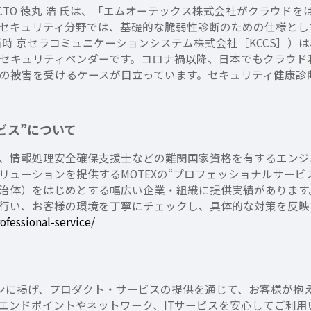
 CTO 徳丸 浩 氏は、「エムオーテックス株式会社がクラウド
bセキュリティ分野では、基礎的な脆弱性診断のための仕様として
当時 京セラコミュニケーションシステム株式会社［KCCS］
セキュリティベンダーです。コロナ禍以降、日本でもクラウド
の被害を受けるケースが目立っています。セキュリティ健康診
ービス”について
、情報処理安全確保支援士などの難関国家資格を有するエンジ
ューションを提供するMOTEXの“プロフェッショナルサービ
治体）をはじめとする幅広い企業・組織に提供実績があります
行い、お客様の環境を丁寧にチェックし、具体的な対策を反映
ofessional-service/
ty」をミッションに掲げ、プロダクト・サービスの提供を通じて、お客
エンドポイントやネットワーク、ITサービスを安心してご利