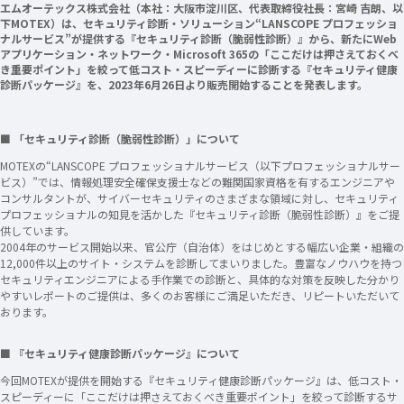
エムオーテックス株式会社（本社：大阪市淀川区、代表取締役社長：宮崎 吉朗、以
下MOTEX）は、セキュリティ診断・ソリューション“LANSCOPE プロフェッショ
ナルサービス”が提供する『セキュリティ診断（脆弱性診断）』から、新たにWeb
アプリケーション・ネットワーク・Microsoft 365の「ここだけは押さえておくべ
き重要ポイント」を絞って低コスト・スピーディーに診断する『セキュリティ健康
診断パッケージ』を、2023年6月26日より販売開始することを発表します。
■ 「セキュリティ診断（脆弱性診断）」について
MOTEXの“LANSCOPE プロフェッショナルサービス（以下プロフェッショナルサー
ビス）”では、情報処理安全確保支援士などの難関国家資格を有するエンジニアや
コンサルタントが、サイバーセキュリティのさまざまな領域に対し、セキュリティ
プロフェッショナルの知見を活かした『セキュリティ診断（脆弱性診断）』をご提
供しています。
2004年のサービス開始以来、官公庁（自治体）をはじめとする幅広い企業・組織の
12,000件以上のサイト・システムを診断してまいりました。豊富なノウハウを持つ
セキュリティエンジニアによる手作業での診断と、具体的な対策を反映した分かり
やすいレポートのご提供は、多くのお客様にご満足いただき、リピートいただいて
おります。
■ 『セキュリティ健康診断パッケージ』について
今回MOTEXが提供を開始する『セキュリティ健康診断パッケージ』は、低コスト・
スピーディーに「ここだけは押さえておくべき重要ポイント」を絞って診断するサ