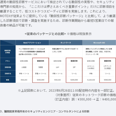
通常の脆弱性診断サービスにおいて検出されている脆弱性の実態や、セキュリティ
専門家の知見から、「ここだけは押さえおくべき重要ポイント」だけに診断項目を
厳選することで、低コストかつスピーディに診断を実施します。これにより、
MOTEXが従来よりご提供している『脆弱性診断パッケージ』と比較して、より厳選
した診断項目で診断・調査を実施するため、診断作業開始から最短5営業日での報
告書の納品が可能です。
<従来のパッケージとの比較>
※価格は税抜表示​
※上記図表において、2023年6月26日11:00配信時の内容を一部訂正。
（対象箇所）従来のネットワーク診断の価格​
（訂正内容）誤：¥300,000 → 正：¥400,000​
3．難関国家資格所有のセキュリティエンジニア・コンサルタントによる診断