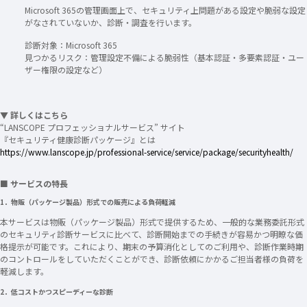
Microsoft 365の管理画面上で、セキュリティ上問題がある設定や脆弱な設定
がなされていないか、診断・調査を行います。
診断対象：Microsoft 365
見つかるリスク：管理設定不備による脆弱性（基本認証・多要素認証・ユー
ザー権限の設定など）
▼ 詳しくはこちら
“LANSCOPE プロフェッショナルサービス” サイト
『セキュリティ健康診断パッケージ』とは
https://www.lanscope.jp/professional-service/service/package/securityhealth/
■ サービスの特長
1．物販（パッケージ製品）形式での販売による負荷軽減
本サービスは物販（パッケージ製品）形式で提供するため、一般的な業務委託形式
のセキュリティ診断サービスに比べて、診断開始までの手続きが容易かつ明瞭な価
格提示が可能です。これにより、期末の予算消化としてのご利用や、診断作業時期
のコントロールをしていただくことができ、診断依頼にかかるご担当者様の負荷を
軽減します。
2．低コストかつスピーディーな診断