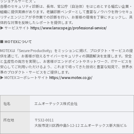
ッショナルサービス”。
各種のセキュリティ診断は、長年、官公庁（自治体）をはじめとする幅広い企業・
組織に提供実績があります。老舗診断ベンダーとして豊富なノウハウを持つセキュ
リティエンジニアが手作業での診断を行い、お客様の環境を丁寧にチェックし、具
体的な対策を反映したレポートを提供します。
▶ サービスサイト
https://www.lanscope.jp/professional-service/
■ MOTEXについて
MOTEXは「Secure Productivity」をミッションに掲げ、プロダクト・サービスの提
供を通じて、お客様が抱えるサイバーセキュリティの課題解決を支援します。安全
と生産性の両方を実現し、お客様がエンドポイントやネットワーク、ITサービスを
安心してご利用いただけるよう、これまで培ってきた技術と豊富な知見で、世界水
準のプロダクト・サービスをご提供します。
▶ MOTEXコーポレートサイト
https://www.motex.co.jp/
社名
エムオーテックス株式会社
所在地
〒532-0011
大阪市淀川区西中島5-12-12 エムオーテックス新大阪ビル