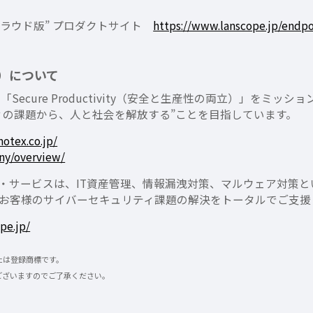
ー クラウド版” プロダクトサイト
https://www.lanscope.jp/endp
）について
ecure Productivity（安全と生産性の両立）」をミッシ
ィの課題から、人と社会を解放する”ことを目指しています。
otex.co.jp/
ny/overview/
クト・サービスは、IT資産管理、情報漏洩対策、マルウェア対策
お客様のサイバーセキュリティ課題の解決をトータルでご支援
pe.jp/
たは登録商標です。
ございますのでご了承ください。