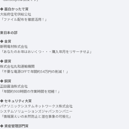
◆ 面白かったで賞
大阪府住宅供給公社
「ファイル配布を徹底活用！」
東日本の部
◆ 金賞
新明電材株式会社
「あなたのお年はおいくつ・・・購入年月をリサーチせよ」
◆ 銀賞
株式会社丸和運輸機関
「不要な電源OFFで年間約54万円の削減！ 」
◆ 銅賞
正田醤油株式会社
「年間約900時間の作業時間を短縮！」
◆ セキュリティ大賞
パナソニックシステムネットワークス株式会社
システムソリューションズジャパンカンパニー
「情報漏えいの未然防止と潜在事象の可視化」
◆ 資産管理部門賞