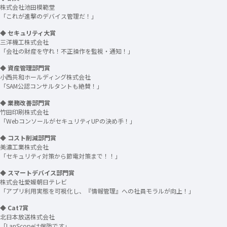
株式会社池田模範堂
「これが進撃のデバイス管理だ！」
◆ セキュリティ大賞
三洋機工株式会社
「会社の財産を守れ！不正操作を監視・通知！」
◆ 資産管理部門賞
小西共和ホールディング株式会社
「SAM公認コンサルタントも絶賛！」
◆ 業務改善部門賞
竹田印刷株式会社
「WebコンソールがセキュリティUPの決め手！」
◆ コスト削減部門賞
美濃工業株式会社
「セキュリティ対策から節電対策まで！！」
◆ スマートデバイス部門賞
株式会社愛媛朝日テレビ
「アプリ利用実態を可視化し、『情報管理』への社員モラルが向上！」
◆ Cat7賞
北日本放送株式会社
「LanScopeは保険です」