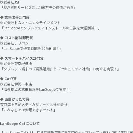
株式会社JSP
「SAM診断サービスには100万円の価値がある」
◆ 業務改善部門賞
株式会社トムス・エンタテインメント
「LanScopeでソフトウェアインストールの工数を大幅削減！」
◆ コスト削減部門賞
株式会社テリロジー
「LanScopeで残業時間を10％削減！」
◆ スマートデバイス部門賞
株式会社東京現像所
「タブレット端末の『業務活用』と『セキュリティ対策』の両立を実現！」
◆ Cat7賞
株式会社伊勢半本店
「海外拠点の端末管理をLanScopeで実現！」
◆ 面白かったで賞
東京海上日動メディカルサービス株式会社
「これなしでは安眠できません！」
LanScope Catについて
「LanScope Cat」は、IT資産管理市場で9年連続トップシェア（※3）2014年3月末