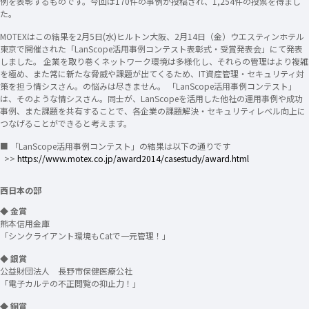
例を表彰するものです。今回は170件の事例が投稿され、1,254件の投票を得まし
た。
MOTEXはこの結果を2月5日(水)ヒルトン大阪、2月14日（金）ウエスティンホテル
東京で開催された「LanScope活用事例コンテスト表彰式・受賞発表会」にて発表
しました。 企業を取り巻くネットワーク環境は多様化し、それらの管理はより複雑
を極め、また常に新たな脅威や課題が出てくるため、IT資産管理・セキュリティ対
策を担う情シスさん。の悩みは尽きません。 「LanScope活用事例コンテスト」
は、そのような情シスさん。同士が、LanScopeを活用した他社の運用事例や成功
事例、また課題を共有することで、各企業の課題解決・セキュリティレベル向上に
つなげることができると考えます。
■ 「LanScope活用事例コンテスト」の結果は以下の通りです
>>
https://www.motex.co.jp/award2014/casestudy/award.html
西日本の部
◆ 金賞
熊本信用金庫
「シンクライアント環境もCatで一元管理！」
◆ 銀賞
公益財団法人 長野市保健医療公社
「電子カルテの不正閲覧の抑止力！」
◆ 銅賞