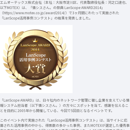
エムオーテックス株式会社（本社：大阪市淀川区、代表取締役社長：河之口達也、
以下MOTEX）は、「情シスさん。の祭典 LanScope AWARD2014」
（https://www.motex.co.jp/award2014/）で3ヶ月間にわたって実施された
「LanScope活用事例コンテスト」の結果を発表しました。
「LanScope AWARD」は、日々社内のネットワーク管理に徹し企業を支えている情
報システム担当者（以下情シスさん。）の方々にスポットを当て、感謝を伝えるこ
とを目的に2005年から開催している、今回で5回目となるイベントです。
このイベント内で実施された「LanScope活用事例コンテスト」は、当サイトに応
募された活用事例の中から、得票数の多かった事例、またMOTEXが選定した優秀事