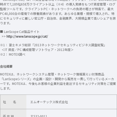
時点で7,189社658万クライアント以上（※4）の導入実績をもつIT資産管理・ログ
監視ツールです。クライアントPC・ネットワークへの負荷の軽さが特長で、最大
PC40,000台の環境での稼働実績があります。あらゆる業種・規模で導入され、特
にセキュリティに厳しい官公庁・自治体、金融業界、大規模企業で高いシェアを誇
ります。
■ LanScope Cat製品サイト
>>
http://www.lanscope.jp/cat/
※1： 富士キメラ総研「2013ネットワークセキュリティビジネス調査総覧」
＜IT 資産／PC 構成管理ソフトウェア・2012年度＞
※2： MOTEX調べ
会社概要
MOTEXは、ネットワークシステム管理・ネットワーク情報漏えい対策商品
「LanScopeシリーズ」の企画・設計・開発から販売を一貫して行っているメーカ
ーです。MOTEXは、今後もお客様の企業利益を創出するセキュリティ対策をご提案
します。
社 名
エムオーテックス株式会社
所 在 地
〒532-0011