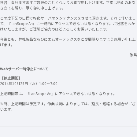
拝啓 貴社ますますご盛栄のことと心よりお喜び申し上げます。平素は格別のお引
き立てを賜り、厚く御礼申し上げます。
この度下記の日程でWebサーバのメンテナンスをさせて頂きます。それに伴いまし
て、『LanScope An』に一時的にアクセスできない状態となります。ご迷惑をおか
けいたしますが、ご理解ご協力のほどよろしくお願いいたします。
今後とも、弊社製品ならびにエムオーテックスをご愛顧賜りますようお願い申し上
げます。
敬具
Webサーバ一時停止について
【停止期間】
2014年10月29日（水）1:00～7:00
上記時間帯は、『LanScope An』にアクセスできない状態となります。
※尚、上記時間は予定です。作業状況によりましては、延長・短縮する場合がござ
います。