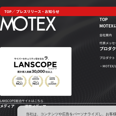
TOP
プレスリリース・お知らせ
TOP
MOTE
会社案内
代表メッセ
プロダク
プロダクト
・MOTEX/
LANSCOPE総合サイトはこちら
メディア
運営メディア
セキュリティ情報サイト「wiz LANCOPE」
会社ブログ「MOTEX
当社は、コンテンツや広告をパーソナライズし、お客様の